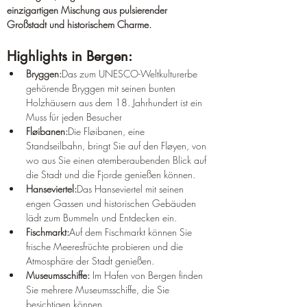
einzigartigen Mischung aus pulsierender 
Großstadt und historischem Charme.
Highlights in Bergen:
Bryggen:
Das zum UNESCO-Weltkulturerbe 
gehörende Bryggen mit seinen bunten 
Holzhäusern aus dem 18. Jahrhundert ist ein 
Muss für jeden Besucher
Fløibanen:
Die Fløibanen, eine 
Standseilbahn, bringt Sie auf den Fløyen, von 
wo aus Sie einen atemberaubenden Blick auf 
die Stadt und die Fjorde genießen können.
Hanseviertel:
Das Hanseviertel mit seinen 
engen Gassen und historischen Gebäuden 
lädt zum Bummeln und Entdecken ein.
Fischmarkt:
Auf dem Fischmarkt können Sie 
frische Meeresfrüchte probieren und die 
Atmosphäre der Stadt genießen.
Museumsschiffe:
 Im Hafen von Bergen finden 
Sie mehrere Museumsschiffe, die Sie 
besichtigen können.