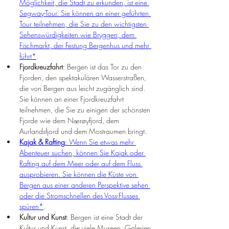
Möglichkeit, die Stadt zu erkunden, ist eine 
Segway-Tour. Sie können an einer geführten 
Tour teilnehmen, die Sie zu den wichtigsten 
Sehenswürdigkeiten wie Bryggen, dem 
Fischmarkt, der Festung Bergenhus und mehr 
führt*
.
Fjordkreuzfahrt
: Bergen ist das Tor zu den 
Fjorden, den spektakulären Wasserstraßen, 
die von Bergen aus leicht zugänglich sind. 
Sie können an einer Fjordkreuzfahrt 
teilnehmen, die Sie zu einigen der schönsten 
Fjorde wie dem Nærøyfjord, dem 
Aurlandsfjord und dem Mostraumen bringt.
Kajak & Rafting
: Wenn Sie etwas mehr 
Abenteuer suchen, können Sie Kajak oder 
Rafting auf dem Meer oder auf dem Fluss 
ausprobieren. Sie können die Küste von 
Bergen aus einer anderen Perspektive sehen 
oder die Stromschnellen des Voss-Flusses 
spüren*
.
Kultur und Kunst
: Bergen ist eine Stadt der 
Kultur und Kunst, die viele Museen, Galerien, 