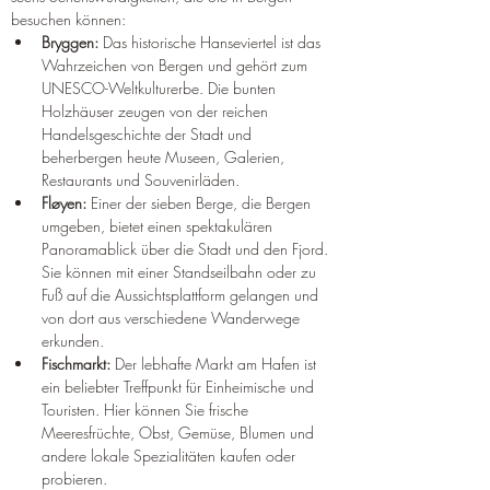
besuchen können:
Bryggen:
 Das historische Hanseviertel ist das 
Wahrzeichen von Bergen und gehört zum 
UNESCO-Weltkulturerbe. Die bunten 
Holzhäuser zeugen von der reichen 
Handelsgeschichte der Stadt und 
beherbergen heute Museen, Galerien, 
Restaurants und Souvenirläden.
Fløyen:
 Einer der sieben Berge, die Bergen 
umgeben, bietet einen spektakulären 
Panoramablick über die Stadt und den Fjord. 
Sie können mit einer Standseilbahn oder zu 
Fuß auf die Aussichtsplattform gelangen und 
von dort aus verschiedene Wanderwege 
erkunden.
Fischmarkt:
 Der lebhafte Markt am Hafen ist 
ein beliebter Treffpunkt für Einheimische und 
Touristen. Hier können Sie frische 
Meeresfrüchte, Obst, Gemüse, Blumen und 
andere lokale Spezialitäten kaufen oder 
probieren.