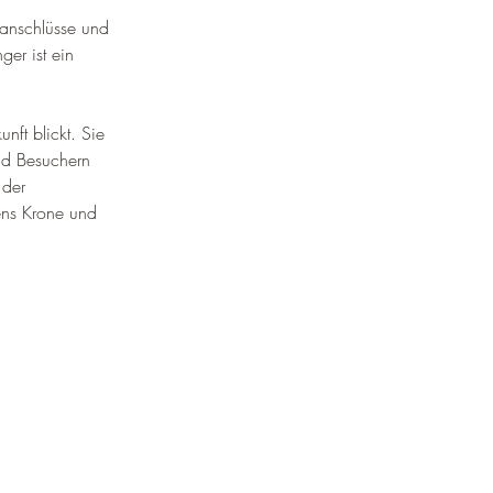
hnanschlüsse und 
er ist ein 
nft blickt. Sie 
nd Besuchern 
 der 
ens Krone und 