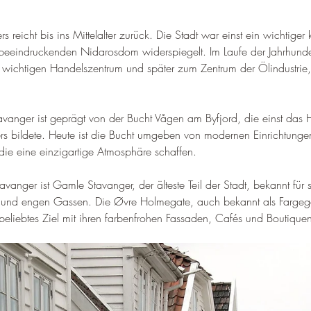
reicht bis ins Mittelalter zurück. Die Stadt war einst ein wichtiger ki
 beeindruckenden Nidarosdom widerspiegelt. 
Im Laufe der Jahrhunde
 wichtigen Handelszentrum und später zum Zentrum der Ölindustrie,
vanger ist geprägt von der Bucht Vågen am Byfjord, die einst das 
rs bildete. 
Heute ist die Bucht umgeben von modernen Einrichtunge
die eine einzigartige Atmosphäre schaffen
.
tavanger ist Gamle Stavanger, der älteste Teil der Stadt, bekannt für
r und engen Gassen. 
Die Øvre Holmegate, auch bekannt als Fargega
s beliebtes Ziel mit ihren farbenfrohen Fassaden, Cafés und Boutique