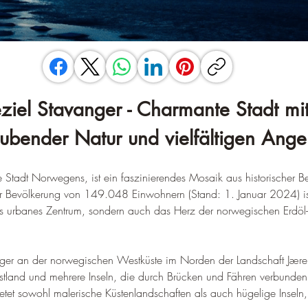
eziel Stavanger - Charmante Stadt mit
ubender Natur und vielfältigen Ang
te Stadt Norwegens, ist ein faszinierendes Mosaik aus historischer 
er Bevölkerung von 149.048 Einwohnern (Stand: 1. 
Januar 2024) i
es urbanes Zentrum, sondern auch das Herz der norwegischen Erdöl
nger an der norwegischen Westküste im Norden der Landschaft Jæren
Festland und mehrere Inseln, die durch Brücken und Fähren verbunden
ietet sowohl malerische Küstenlandschaften als auch hügelige Inseln