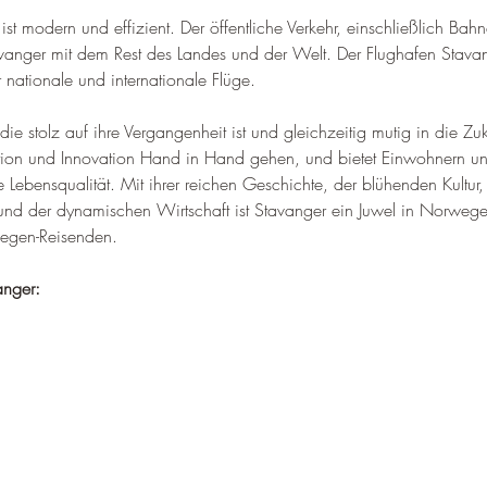
t ist modern und effizient. Der öffentliche Verkehr, einschließlich Ba
avanger mit dem Rest des Landes und der Welt. 
Der Flughafen Stavang
 nationale und internationale Flüge
.
die stolz auf ihre Vergangenheit ist und gleichzeitig mutig in die Zuku
dition und Innovation Hand in Hand gehen, und bietet Einwohnern u
Lebensqualität. Mit ihrer reichen Geschichte, der blühenden Kultur,
nd der dynamischen Wirtschaft ist Stavanger ein Juwel in Norweg
wegen-Reisenden.
anger: