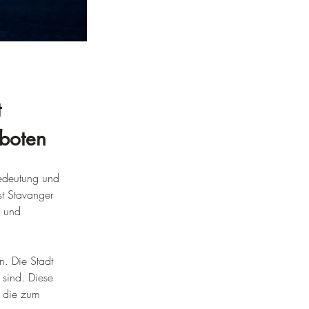
 
eboten
Bedeutung und 
st Stavanger 
- und 
. Die Stadt 
 sind. 
Diese 
, die zum 