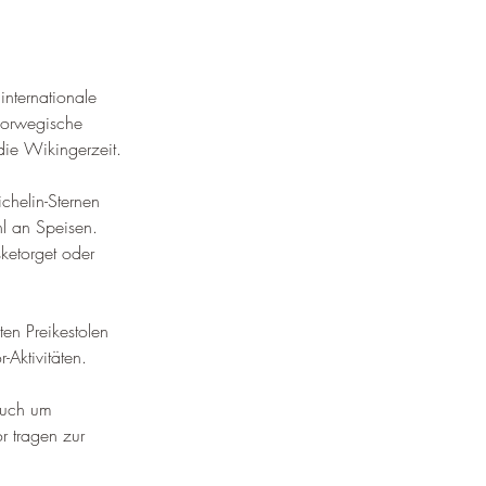
 internationale 
orwegische 
die Wikingerzeit
.
chelin-Sternen 
l an Speisen. 
ketorget oder 
en Preikestolen 
Aktivitäten
.
auch um 
r tragen zur 