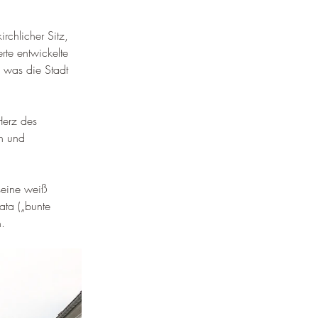
rchlicher Sitz, 
rte entwickelte 
 was die Stadt 
Herz des 
n und 
 seine weiß 
ta („bunte 
n
.