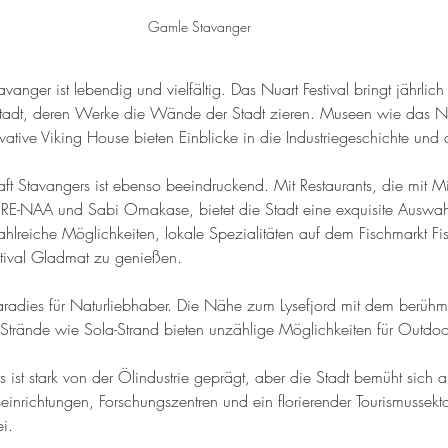
Gamle Stavanger
avanger ist lebendig und vielfältig. Das Nuart Festival bringt jährlich
e Stadt, deren Werke die Wände der Stadt zieren. 
Museen wie das N
ive Viking House bieten Einblicke in die Industriegeschichte und 
aft Stavangers ist ebenso beeindruckend. Mit Restaurants, die mit Mi
 RE-NAA und Sabi Omakase, bietet die Stadt eine exquisite Auswah
ahlreiche Möglichkeiten, lokale Spezialitäten auf dem Fischmarkt Fis
stival Gladmat zu genießen
.
radies für Naturliebhaber. 
Die Nähe zum Lysefjord mit dem berühmt
trände wie Sola-Strand bieten unzählige Möglichkeiten für Outdoor-
s ist stark von der Ölindustrie geprägt, aber die Stadt bemüht sich 
einrichtungen, Forschungszentren und ein florierender Tourismussekto
ei
.