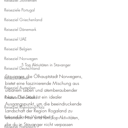
Reiseziel Slowenien
Reiseziele Portugal
Reiseziel Griechenland
Reiseziel Dänemark
Reiseziel UAE
Reiseziel Belgien
Reiseziel Norwegen
5 Top Aktivitäten in Stavanger
Reiseziel Deutschland
Stavanger, die Ölhauptstadt Norwegens, 
Reiseziel Italien
bietet eine faszinierende Mischung aus 
Reiseziel Australien
urbanem Leben und atemberaubender 
Natur. Die Stadt ist ein idealer 
Reiseziel Schottland
Ausgangspunkt, um die beeindruckende 
Reiseziel Rheinland-Pfalz
Landschaft der Region Rogaland zu 
Reiseziel Baden-Württemberg
erkunden. Hier sind fünf Top-Aktivitäten, 
die du in Stavanger nicht verpassen 
Reiseziel Frankreich