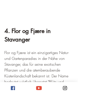
4. Flor og Fjære in 
Stavanger
Flor og Fjære ist ein einzigartiges Natur- 
und Gartenparadies in der Nähe von 
Stavanger, das für seine exotischen 
Pflanzen und die atemberaubende 
Küstenlandschaft bekannt ist. Der Name 
bedeutet wörtlich übersetzt "Blüte und 
Gezeiten" und beschreibt die 
Kombination aus üppiger Vegetation und 
der dynamischen Natur der Küste.