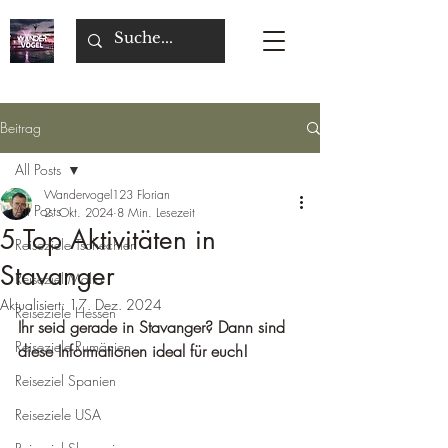
Beitrag
All Posts
Wandervogel123 Florian
All Posts
2. Okt. 2024
8 Min. Lesezeit
5 Top Aktivitäten in
Reiseziele Tschechien
Stavanger
Reiseziel Malta
Aktualisiert:
17. Dez. 2024
Reiseziele Hessen
Ihr seid gerade in Stavanger? Dann sind 
Reiseziele Rumänien
diese Informationen ideal für euch!
Reiseziel Spanien
Reiseziele USA