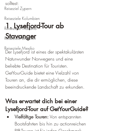
solltest:
Reiseziel Zypern
Reiseziele Kolumbien
1. Lysefjord-Tour ab 
Reiseziele Thailand
Stavanger
Reiseziele Brasilien
Reiseziele Mexiko
Der Lysefjord ist eines der spektakulärsten 
Naturwunder Norwegens und eine 
beliebte Destination für Touristen. 
GetYourGuide bietet eine Vielzahl von 
Touren an, die dir ermöglichen, diese 
beeindruckende Landschaft zu erkunden.
Was erwartet dich bei einer 
Lysefjord-Tour auf GetYourGuide?
Vielfältige Touren:
 Von entspannten 
Bootsfahrten bis hin zu actionreichen 
RIB-Touren ist für jeden Geschmack 