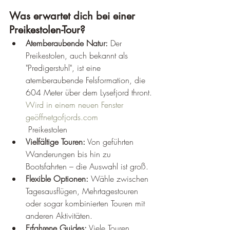
Was erwartet dich bei einer 
Preikestolen-Tour?
Atemberaubende Natur:
 Der 
Preikestolen, auch bekannt als 
"Predigerstuhl", ist eine 
atemberaubende Felsformation, die 
604 Meter über dem Lysefjord thront.
Wird in einem neuen Fenster 
geöffnetgofjords.com
 Preikestolen
Vielfältige Touren:
 Von geführten 
Wanderungen bis hin zu 
Bootsfahrten – die Auswahl ist groß.
Flexible Optionen:
 Wähle zwischen 
Tagesausflügen, Mehrtagestouren 
oder sogar kombinierten Touren mit 
anderen Aktivitäten.
Erfahrene Guides:
 Viele Touren 