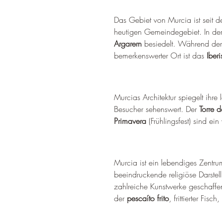
Das Gebiet von Murcia ist seit
heutigen Gemeindegebiet. In der
Argarern
 besiedelt. Während der
bemerkenswerter Ort ist das 
Iber
Murcias Architektur spiegelt ihre
Besucher sehenswert. Der 
Torre d
Primavera
 (Frühlingsfest) sind ei
Murcia ist ein lebendiges Zentrum 
beeindruckende religiöse Darste
zahlreiche Kunstwerke geschaffe
der 
pescaíto frito
, frittierter Fisc