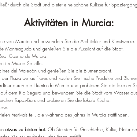
ließt durch die Stadt und bietet eine schöne Kulisse für Spaziergän
Aktivitäten in Murcia:
rale von Murcia und bewundern Sie die Architektur und Kunstwerke.
e Monteagudo und genießen Sie die Aussicht auf die Stadt.
 Real Casino de Murcia.
en im Museo Salzillo.
rdines del Malecón und genießen Sie die Blumenpracht.
der Plaza de las Flores und kaufen Sie frische Produkte und Blume
dtour durch die Huerta de Murcia und probieren Sie die lokalen Sp
t auf dem Río Segura und bewundern Sie die Stadt vom Wasser aus
eichen Tapas-Bars und probieren Sie die lokale Küche.
how.
en Festivals teil, die während des Jahres in Murcia stattfinden.
den etwas zu bieten hat.
 Ob Sie sich für Geschichte, Kultur, Natur o
rden Sie etwas finden, das Ihnen gefällt.