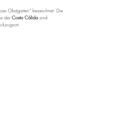
¡
opas Obstgarten” bezeichnet. Die 
e der 
Costa Cálida
 sind 
ückzugsort
.