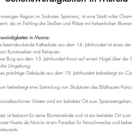
ichnamigen Region im Südosten Spaniens, ist eine Stadt voller Char
annt, da im Frühling die Straßen und Plätze mit farbenfrohen Blume
nswürdigkeiten in Murcia:
e beeindruckende Kathedrale aus dem 14. Jahrhundert ist eines de
on Kunstwerken und Reliquien.
ese Burg aus dem 13. Jahrhundert thront auf einem Hügel über der St
f die Umgebung.
ses prächtige Gebäude aus dem 19. Jahrhundert beherbergt ein Cas
m beherbergt eine Sammlung von Skulpturen des Bildhauers Francisc
 wunderschönen Gärten sind ein beliebter Ort zum Spazierengehe
latz ist bekannt für seine Blumenstände und ist ein beliebter Ort zum
tbare Huerta de Murcia ist ein Paradies für Feinschmecker und beher
staurants.