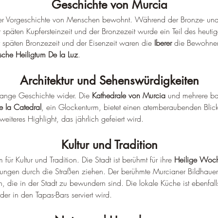
Geschichte von Murcia
 der Vorgeschichte von Menschen bewohnt. Während der Bronze- und
 späten Kupfersteinzeit und der Bronzezeit wurde ein Teil des heu
 späten Bronzezeit und der Eisenzeit waren die 
Iberer
 die Bewohner
ische Heiligtum De la Luz
.
Architektur und Sehenswürdigkeiten
 lange Geschichte wider. Die 
Kathedrale von Murcia
 und mehrere ba
e la Catedral
, ein Glockenturm, bietet einen atemberaubenden Blick
n weiteres Highlight, das jährlich gefeiert wird
.
Kultur und Tradition
für Kultur und Tradition. Die Stadt ist berühmt für ihre 
Heilige Woch
llungen durch die Straßen ziehen. Der berühmte Murcianer Bildhauer
n, die in der Stadt zu bewundern sind. 
Die lokale Küche ist ebenfal
h, der in den Tapas-Bars serviert wird
.