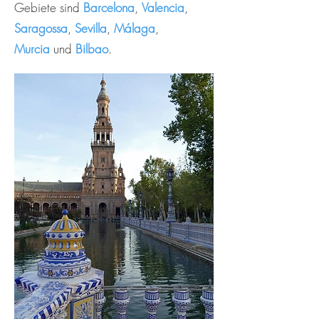
Gebiete sind
Barcelona
,
Valencia
,
Saragossa
,
Sevilla
,
Málaga
,
Murcia
und
Bilbao
.