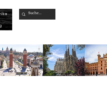
rika
g