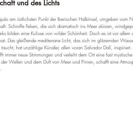
haft und des Lichts
ués am östlichsten Punkt der Iberischen Halbinsel, umgeben vom N
ft. Schroffe Felsen, die sich dramatisch ins Meer stürzen, windgep
s bilden eine Kulisse von wilder Schönheit. Doch es ist vor allem 
. Das gleißende mediterrane Licht, das sich im glitzernden Wasse
aucht, hat unzählige Künstler, allen voran Salvador Dalí, inspiriert. 
ft immer neue Stimmungen und verleiht dem Ort eine fast mystische 
der Wellen und dem Duft von Meer und Pinien, schafft eine Atmos
.