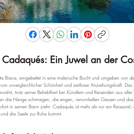
l Cadaqués: Ein Juwel an der Co
osta Brava, eingebettet in eine malerische Bucht und umgeben von 
on unvergleichlicher Schönheit und zeitloser Anziehungskraft. Das e
ahrt, trotz seiner Beliebtheit bei Künstlern und Reisenden aus alle
g an die Hänge schmiegen, die engen, verwinkelten Gassen und das 
rt in seinen Bann zieht. Cadaqués ist mehr als nur ein Reiseziel; e
nt und die Seele zur Ruhe kommt.