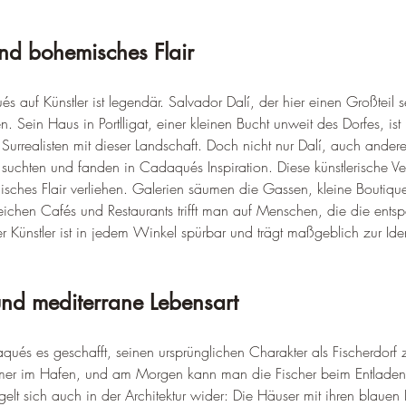
und bohemisches Flair
auf Künstler ist legendär. Salvador Dalí, der hier einen Großteil se
. Sein Haus in Portlligat, einer kleinen Bucht unweit des Dorfes, i
 Surrealisten mit dieser Landschaft. Doch nicht nur Dalí, auch ande
chten und fanden in Cadaqués Inspiration. Diese künstlerische Ve
isches Flair verliehen. Galerien säumen die Gassen, kleine Boutiq
eichen Cafés und Restaurants trifft man auf Menschen, die die ents
 Künstler ist in jedem Winkel spürbar und trägt maßgeblich zur Ide
und mediterrane Lebensart
aqués es geschafft, seinen ursprünglichen Charakter als Fischerdorf
mer im Hafen, und am Morgen kann man die Fischer beim Entladen
elt sich auch in der Architektur wider: Die Häuser mit ihren blauen