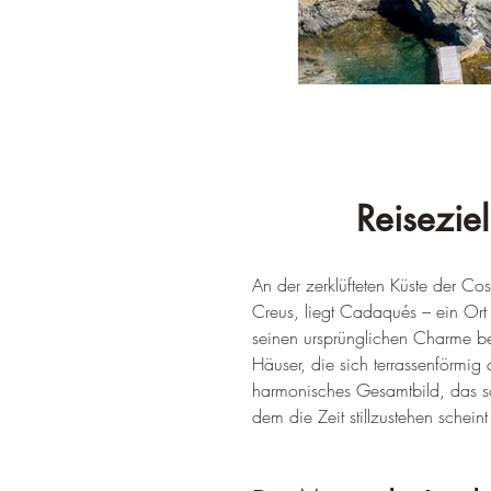
Reisezie
An der zerklüfteten Küste der C
Creus, liegt Cadaqués – ein Ort v
seinen ursprünglichen Charme bew
Häuser, die sich terrassenförmi
harmonisches Gesamtbild, das sofo
dem die Zeit stillzustehen schei