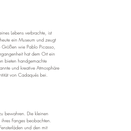
ines Lebens verbrachte, ist 
st heute ein Museum und zeugt 
re Größen wie Pablo Picasso, 
rgangenheit hat dem Ort ein 
uen bieten handgemachte 
pannte und kreative Atmosphäre 
ntität von Cadaqués bei.
 zu bewahren. Die kleinen 
 ihres Fanges beobachten. 
 Fensterläden und den mit 