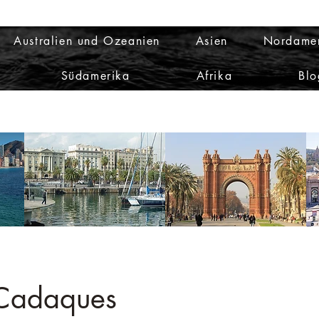
Australien und Ozeanien
Asien
Nordame
Südamerika
Afrika
Blo
 Cadaques