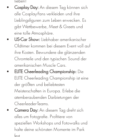
lieben!
Cosplay Day:
 An diesem Tag können sich 
alle Cosplay-Fans verkleiden und ihre 
Lieblingsfiguren zum Leben erwecken. Es 
gibt Wettbewerbe, Meet & Greets und 
eine tolle Atmosphäre.
US-Car Show:
 Liebhaber amerikanischer 
Oldtimer kommen bei diesem Event voll auf 
ihre Kosten. Bewundere die glänzenden 
Chromteile und den typischen Sound der 
amerikanischen Muscle Cars.
ELITE Cheerleading Championship:
 Die 
ELITE Cheerleading Championship ist eine 
der größten und beliebtesten 
Meisterschaften in Europa. Erlebe die 
atemberaubenden Darbietungen der 
Cheerleader-Teams.
Camera Day:
 An diesem Tag dreht sich 
alles um Fotografie. Profitiere von 
speziellen Workshops und Fotowalks und 
halte deine schönsten Momente im Park 
fest.