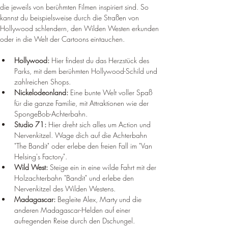
die jeweils von berühmten Filmen inspiriert sind. So 
kannst du beispielsweise durch die Straßen von 
Hollywood schlendern, den Wilden Westen erkunden 
oder in die Welt der Cartoons eintauchen.
Hollywood:
 Hier findest du das Herzstück des 
Parks, mit dem berühmten Hollywood-Schild und 
zahlreichen Shops.
Nickelodeonland:
 Eine bunte Welt voller Spaß 
für die ganze Familie, mit Attraktionen wie der 
SpongeBob-Achterbahn.
Studio 71:
 Hier dreht sich alles um Action und 
Nervenkitzel. Wage dich auf die Achterbahn 
"The Bandit" oder erlebe den freien Fall im "Van 
Helsing's Factory".
Wild West:
 Steige ein in eine wilde Fahrt mit der 
Holzachterbahn "Bandit" und erlebe den 
Nervenkitzel des Wilden Westens.
Madagascar:
 Begleite Alex, Marty und die 
anderen Madagascar-Helden auf einer 
aufregenden Reise durch den Dschungel.