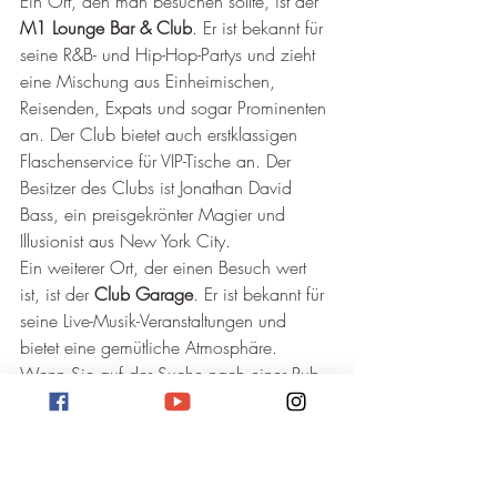
Ein Ort, den man besuchen sollte, ist der 
M1 Lounge Bar & Club
. Er ist bekannt für 
seine R&B- und Hip-Hop-Partys und zieht 
eine Mischung aus Einheimischen, 
Reisenden, Expats und sogar Prominenten 
an. Der Club bietet auch erstklassigen 
Flaschenservice für VIP-Tische an. Der 
Besitzer des Clubs ist Jonathan David 
Bass, ein preisgekrönter Magier und 
Illusionist aus New York City.
Ein weiterer Ort, der einen Besuch wert 
ist, ist der 
Club Garage
. Er ist bekannt für 
seine Live-Musik-Veranstaltungen und 
bietet eine gemütliche Atmosphäre.
Wenn Sie auf der Suche nach einer Pub-
Crawl-Erfahrung sind, sollten Sie sich den 
Prague Pub Crawl
 nicht entgehen lassen. 
Es ist eine großartige Möglichkeit, das 
Nachtleben von Prag kennenzulernen und 