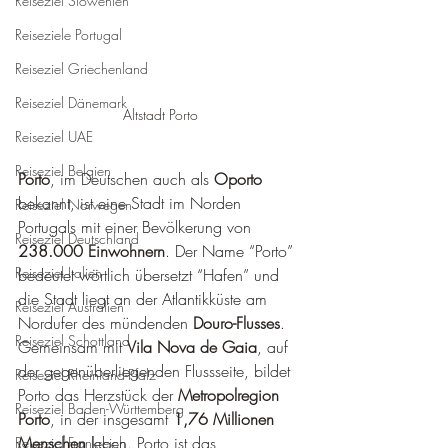
Reiseziel Slowenien
Reiseziele Portugal
Reiseziel Griechenland
Reiseziel Dänemark
Altstadt Porto
Reiseziel UAE
Reiseziel Belgien
Porto
, im Deutschen auch als 
Oporto
bekannt, ist eine Stadt im Norden 
Reiseziel Norwegen
Portugals mit einer Bevölkerung von 
Reiseziel Deutschland
238.000 Einwohnern
. Der Name “Porto” 
Reiseziel Italien
bedeutet wörtlich übersetzt “Hafen” und 
die Stadt liegt an der Atlantikküste am 
Reiseziel Australien
Nordufer des mündenden 
Douro-Flusses
. 
Reiseziel Schottland
Gemeinsam mit 
Vila Nova de Gaia
, auf 
der gegenüberliegenden Flussseite, bildet 
Reiseziel Rheinland-Pfalz
Porto das Herzstück der 
Metropolregion 
Reiseziel Baden-Württemberg
Porto
, in der insgesamt 
1,76 Millionen 
Menschen
 leben. Porto ist das 
Reiseziel Frankreich