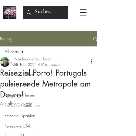
Beitrag
All Posts
Wandervogel123 Florian
All Posts
19. Feb. 2024
4 Min. Lesezeit
Reiseziel Porto! Portugals
Reiseziele Tschechien
pulsierende Metropole am
Reiseziel Malta
Douro!
Reiseziele Hessen
Aktualisiert:
7. Mai
Reiseziele Rumänien
Reiseziel Spanien
Reiseziele USA