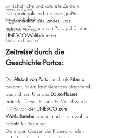
wirtschaftliche und kulturelle Zentrum 
Reiseziel Zypern
Nordportugals und die zweitgrößte 
Reiseziele Kolumbien
Agglomeration des Landes. Das 
historische Zentrum von Porto gehört zum 
Reiseziele Thailand
UNESCO-Weltkulturerbe
.
Reiseziele Brasilien
Zeitreise durch die 
Reiseziele Mexiko
Geschichte Portos
:
Die 
Altstadt von Porto
, auch als 
Ribeira
bekannt, ist ein faszinierendes Stadtviertel, 
das sich am Ufer des 
Douro-Flusses
erstreckt. Dieses historische Viertel wurde 
1996 von der 
UNESCO zum 
Weltkulturerbe
 ernannt und ist ein wahrer 
Schatz für Besucher.
Die engen Gassen der Ribeira winden 