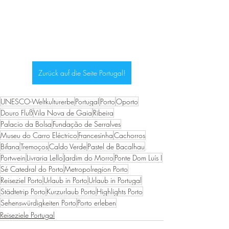
Zurück auf die Seite Portugal!
UNESCO-Weltkulturerbe
Portugal
Porto
Oporto
Douro Fluß
Vila Nova de Gaia
Ribeira
Palacio da Bolsa
Fundação de Serralves
Museu do Carro Eléctrico
Francesinha
Cachorros
Bifana
Tremoços
Caldo Verde
Pastel de Bacalhau
Portwein
Livraria Lello
Jardim do Morro
Ponte Dom Luís I
Sé Catedral do Porto
Metropolregion Porto
Reiseziel Porto
Urlaub in Porto
Urlaub in Portugal
Städtetrip Porto
Kurzurlaub Porto
Highlights Porto
Sehenswürdigkeiten Porto
Porto erleben
Reiseziele Portugal