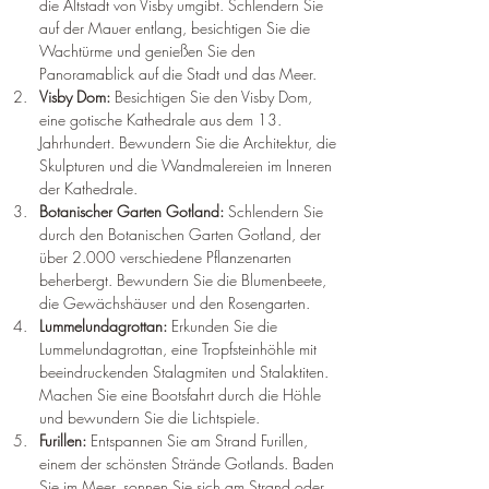
die Altstadt von Visby umgibt. Schlendern Sie 
auf der Mauer entlang, besichtigen Sie die 
Wachtürme und genießen Sie den 
Panoramablick auf die Stadt und das Meer.
Visby Dom: 
Besichtigen Sie den Visby Dom, 
eine gotische Kathedrale aus dem 13. 
Jahrhundert. Bewundern Sie die Architektur, die 
Skulpturen und die Wandmalereien im Inneren 
der Kathedrale.
Botanischer Garten Gotland: 
Schlendern Sie 
durch den Botanischen Garten Gotland, der 
über 2.000 verschiedene Pflanzenarten 
beherbergt. Bewundern Sie die Blumenbeete, 
die Gewächshäuser und den Rosengarten.
Lummelundagrottan: 
Erkunden Sie die 
Lummelundagrottan, eine Tropfsteinhöhle mit 
beeindruckenden Stalagmiten und Stalaktiten. 
Machen Sie eine Bootsfahrt durch die Höhle 
und bewundern Sie die Lichtspiele.
Furillen: 
Entspannen Sie am Strand Furillen, 
einem der schönsten Strände Gotlands. Baden 
Sie im Meer, sonnen Sie sich am Strand oder 