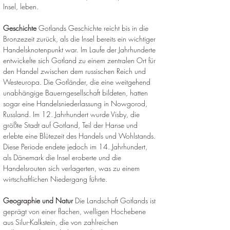
Insel, leben
.
Geschichte
 Gotlands Geschichte reicht bis in die 
Bronzezeit zurück, als die Insel bereits ein wichtiger 
Handelsknotenpunkt war. Im Laufe der Jahrhunderte 
entwickelte sich Gotland zu einem zentralen Ort für 
den Handel zwischen dem russischen Reich und 
Westeuropa. Die Gotländer, die eine weitgehend 
unabhängige Bauerngesellschaft bildeten, hatten 
sogar eine Handelsniederlassung in Nowgorod, 
Russland. Im 12. Jahrhundert wurde Visby, die 
größte Stadt auf Gotland, Teil der Hanse und 
erlebte eine Blütezeit des Handels und Wohlstands. 
Diese Periode endete jedoch im 14. 
Jahrhundert, 
als Dänemark die Insel eroberte und die 
Handelsrouten sich verlagerten, was zu einem 
wirtschaftlichen Niedergang führte
.
Geographie und Natur
 Die Landschaft Gotlands ist 
geprägt von einer flachen, welligen Hochebene 
aus Silur-Kalkstein, die von zahlreichen 