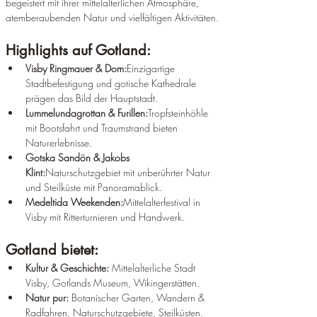
begeistert mit ihrer mittelalterlichen Atmosphäre, 
atemberaubenden Natur und vielfältigen Aktivitäten.
Highlights auf Gotland:
Visby Ringmauer & Dom:
Einzigartige 
Stadtbefestigung und gotische Kathedrale 
prägen das Bild der Hauptstadt.
Lummelundagrottan & Furillen:
Tropfsteinhöhle 
mit Bootsfahrt und Traumstrand bieten 
Naturerlebnisse.
Gotska Sandön & Jakobs 
Klint:
Naturschutzgebiet mit unberührter Natur 
und Steilküste mit Panoramablick.
Medeltida Weekenden:
Mittelalterfestival in 
Visby mit Ritterturnieren und Handwerk.
Gotland bietet:
Kultur & Geschichte:
 Mittelalterliche Stadt 
Visby, Gotlands Museum, Wikingerstätten.
Natur pur:
 Botanischer Garten, Wandern & 
Radfahren, Naturschutzgebiete, Steilküsten.