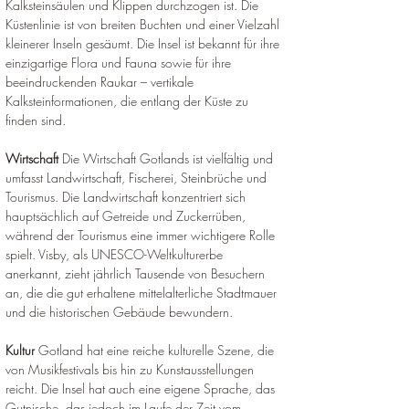
Kalksteinsäulen und Klippen durchzogen ist. Die 
Küstenlinie ist von breiten Buchten und einer Vielzahl 
kleinerer Inseln gesäumt. Die Insel ist bekannt für ihre 
einzigartige Flora und Fauna sowie für ihre 
beeindruckenden Raukar – vertikale 
Kalksteinformationen, die entlang der Küste zu 
finden sind.
Wirtschaft
 Die Wirtschaft Gotlands ist vielfältig und 
umfasst Landwirtschaft, Fischerei, Steinbrüche und 
Tourismus. Die Landwirtschaft konzentriert sich 
hauptsächlich auf Getreide und Zuckerrüben, 
während der Tourismus eine immer wichtigere Rolle 
spielt. Visby, als UNESCO-Weltkulturerbe 
anerkannt, zieht jährlich Tausende von Besuchern 
an, die die gut erhaltene mittelalterliche Stadtmauer 
und die historischen Gebäude bewundern.
Kultur
 Gotland hat eine reiche kulturelle Szene, die 
von Musikfestivals bis hin zu Kunstausstellungen 
reicht. Die Insel hat auch eine eigene Sprache, das 
Gutnische, das jedoch im Laufe der Zeit vom 