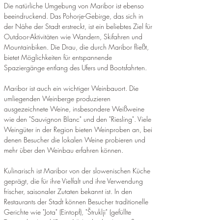
Die natürliche Umgebung von Maribor ist ebenso 
beeindruckend. Das Pohorje-Gebirge, das sich in 
der Nähe der Stadt erstreckt, ist ein beliebtes Ziel für 
Outdoor-Aktivitäten wie Wandern, Skifahren und 
Mountainbiken. Die Drau, die durch Maribor fließt, 
bietet Möglichkeiten für entspannende 
Spaziergänge entlang des Ufers und Bootsfahrten.
Maribor ist auch ein wichtiger Weinbauort. Die 
umliegenden Weinberge produzieren 
ausgezeichnete Weine, insbesondere Weißweine 
wie den "Sauvignon Blanc" und den "Riesling". Viele 
Weingüter in der Region bieten Weinproben an, bei 
denen Besucher die lokalen Weine probieren und 
mehr über den Weinbau erfahren können.
Kulinarisch ist Maribor von der slowenischen Küche 
geprägt, die für ihre Vielfalt und ihre Verwendung 
frischer, saisonaler Zutaten bekannt ist. In den 
Restaurants der Stadt können Besucher traditionelle 
Gerichte wie "Jota" (Eintopf), "Štruklji" (gefüllte 