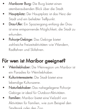
Mariborer Burg:
 Die Burg bietet einen 
atemberaubenden Blick über die Stadt.
Hauptplatz:
 Der Hauptplatz ist das Herz der 
Stadt und ein beliebter Treffpunkt.
Drau-Ufer:
 Ein Spaziergang entlang der Drau 
ist eine entspannende Möglichkeit, die Stadt zu 
erkunden.
Pohorje-Gebirge:
 Das Gebirge bietet 
zahlreiche Freizeitaktivitäten wie Wandern, 
Radfahren und Skifahren.
Für wen ist Maribor geeignet?
Weinliebhaber:
 Die Weinregion um Maribor ist 
ein Paradies für Weinliebhaber.
Kulturinteressierte:
 Die Stadt bietet eine 
lebendige Kulturszene.
Naturliebhaber:
 Das nahegelegene Pohorje-
Gebirge ist ideal für Outdoor-Aktivitäten.
Familien:
 Maribor bietet eine Vielzahl von 
Aktivitäten für Familien, wie zum Beispiel den 
Stadtpark oder den Zoo.