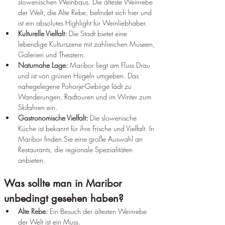
slowenischen Weinbaus. Die älteste Weinrebe 
der Welt, die Alte Rebe, befindet sich hier und 
ist ein absolutes Highlight für Weinliebhaber.
Kulturelle Vielfalt:
 Die Stadt bietet eine 
lebendige Kulturszene mit zahlreichen Museen, 
Galerien und Theatern.
Naturnahe Lage:
 Maribor liegt am Fluss Drau 
und ist von grünen Hügeln umgeben. Das 
nahegelegene Pohorje-Gebirge lädt zu 
Wanderungen, Radtouren und im Winter zum 
Skifahren ein.
Gastronomische Vielfalt:
 Die slowenische 
Küche ist bekannt für ihre Frische und Vielfalt. In 
Maribor finden Sie eine große Auswahl an 
Restaurants, die regionale Spezialitäten 
anbieten.
Was sollte man in Maribor 
unbedingt gesehen haben?
Alte Rebe:
 Ein Besuch der ältesten Weinrebe 
der Welt ist ein Muss.