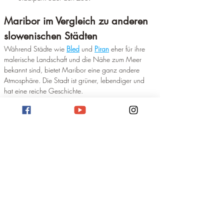
Maribor im Vergleich zu anderen 
slowenischen Städten
Während Städte wie 
Bled
 und 
Piran
 eher für ihre 
malerische Landschaft und die Nähe zum Meer 
bekannt sind, bietet Maribor eine ganz andere 
Atmosphäre. Die Stadt ist grüner, lebendiger und 
hat eine reiche Geschichte.
Fazit: 
Maribor ist eine vielseitige Stadt, die sowohl 
Kulturinteressierte als auch Naturliebhaber 
anspricht. Die Kombination aus Geschichte, Kultur 
und Natur macht Maribor zu einem attraktiven 
Reiseziel.
https://www.youtube.com/watch?v=KlPUltcNGrQ