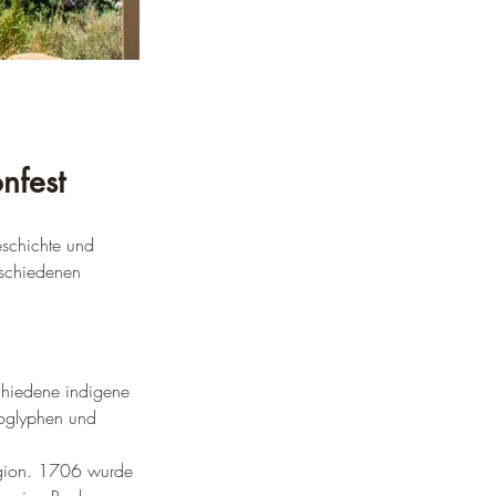
nfest
eschichte und 
rschiedenen 
schiedene indigene 
roglyphen und 
egion. 1706 wurde 