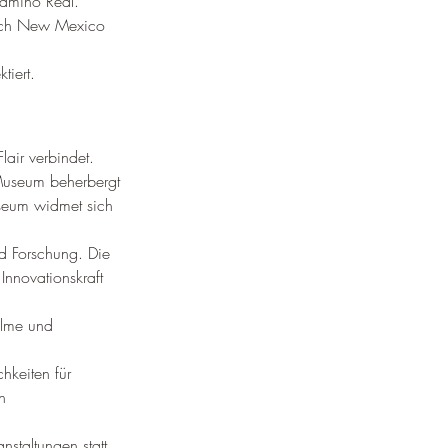
Camino Real.
uch New Mexico 
iert.
air verbindet.
 Museum beherbergt 
seum widmet sich 
nd Forschung. Die 
nnovationskraft 
ilme und 
keiten für 
n 
staltungen statt, 