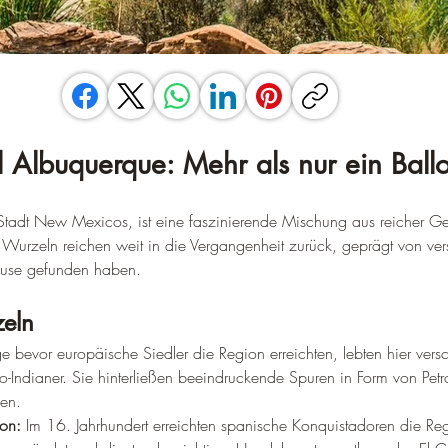
l Albuquerque: Mehr als nur ein Ballo
 Stadt New Mexicos, ist eine faszinierende Mischung aus reicher G
 Wurzeln reichen weit in die Vergangenheit zurück, geprägt von ve
hause gefunden haben.
zeln
e bevor europäische Siedler die Region erreichten, lebten hier ver
lo-Indianer. Sie hinterließen beeindruckende Spuren in Form von Pet
gen.
ion:
 Im 16. Jahrhundert erreichten spanische Konquistadoren die R