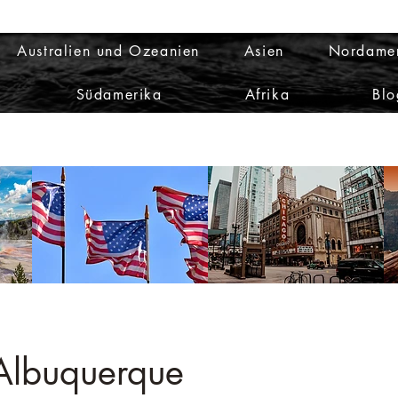
Australien und Ozeanien
Asien
Nordame
Südamerika
Afrika
Blo
 Albuquerque