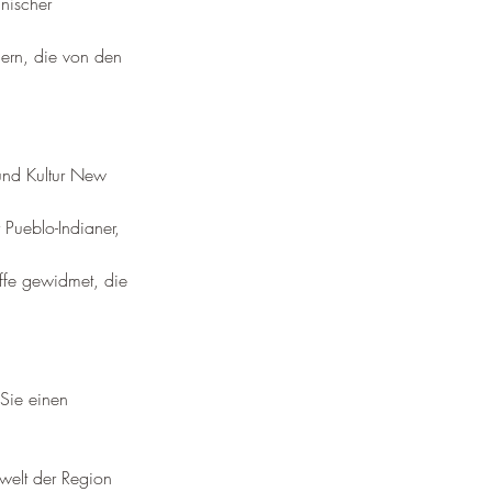
nischer 
ern, die von den 
und Kultur New 
 Pueblo-Indianer, 
ffe gewidmet, die 
Sie einen 
welt der Region 