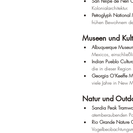
San Felipe de Neri 
Kolonialarchitektur.
Petroglyph National
frühen Bewohnern de
Museen und Kult
Albuquerque Museu
Mexicos, einschließli
Indian Pueblo Cultur
die in dieser Region 
Georgia O'Keeffe 
viele Jahre in New M
Natur und Outd
Sandia Peak Tramwa
atemberaubenden Pa
Rio Grande Nature C
Vogelbeobachtungsmö