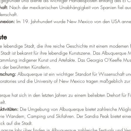
l gegründet und diente als wichtiger Handelsposten entlang des El 
aft:
 Nach der mexikanischen Unabhängigkeit von Spanien fiel a
errschaft.
nexion:
 Im 19. Jahrhundert wurde New Mexico von den USA annekt
ute
e lebendige Stadt, die ihre reiche Geschichte mit einem modernen Fl
 Stadt ist bekannt für ihre lebendige Kunstszene. Das Albuquerque
ammlung indigener Kunst und Artefakte. Das Georgia O'Keeffe Mu
der berühmten Künstlerin.
rschung:
 Albuquerque ist ein wichtiger Standort für Wissenschaft u
ratories und die University of New Mexico tragen maßgeblich zur I
rque hat sich in den letzten Jahren zu einem beliebten Drehort für F
elt.
tivitäten:
 Die Umgebung von Albuquerque bietet zahlreiche Möglich
 wie Wandern, Camping und Skifahren. Der Sandia Peak bietet eine
ck auf die Stadt.
 ganze Jahr über finden in Albuquerque zahlreiche Festivals und Veran