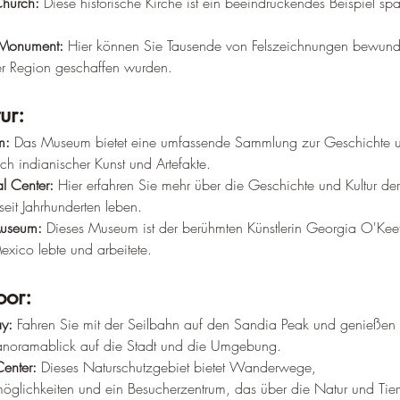
Church:
 Diese historische Kirche ist ein beeindruckendes Beispiel spa
 Monument:
 Hier können Sie Tausende von Felszeichnungen bewund
r Region geschaffen wurden.
ur:
m:
 Das Museum bietet eine umfassende Sammlung zur Geschichte 
ch indianischer Kunst und Artefakte.
al Center:
 Hier erfahren Sie mehr über die Geschichte und Kultur der
seit Jahrhunderten leben.
Museum:
 Dieses Museum ist der berühmten Künstlerin Georgia O'Kee
exico lebte und arbeitete.
oor:
y:
 Fahren Sie mit der Seilbahn auf den Sandia Peak und genießen 
noramablick auf die Stadt und die Umgebung.
enter:
 Dieses Naturschutzgebiet bietet Wanderwege, 
glichkeiten und ein Besucherzentrum, das über die Natur und Tier