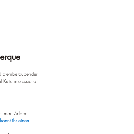
uerque
nd atemberaubender 
Kulturinteressierte 
ndet man Adobe-
könnt ihr einen 