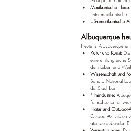
Albuquerque offiziel
Mexikanische Herrsch
unter mexikanische H
US-amerikanische An
Albuquerque he
Heute ist Albuquerque ein
Kultur und Kunst:
 Die
eine umfangreiche S
dem Leben und Werk 
Wissenschaft und Fo
Sandia National Labo
der Stadt bei.
Filmindustrie:
 Albuque
Fernsehserien entwick
Natur und Outdoor-Ak
Outdoor-Aktivitäten
atemberaubenden Bli
Veranstaltungen:
 Das