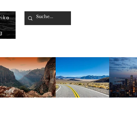
rika
g