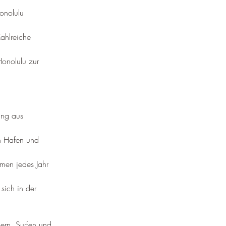
onolulu 
ahlreiche 
onolulu zur 
ung aus 
en Hafen und 
mmen jedes Jahr 
 sich in der 
ern, Surfen und 