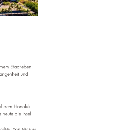
rnem Stadtleben, 
gangenheit und 
uf dem Honolulu 
 heute die Insel 
tstadt war sie das 