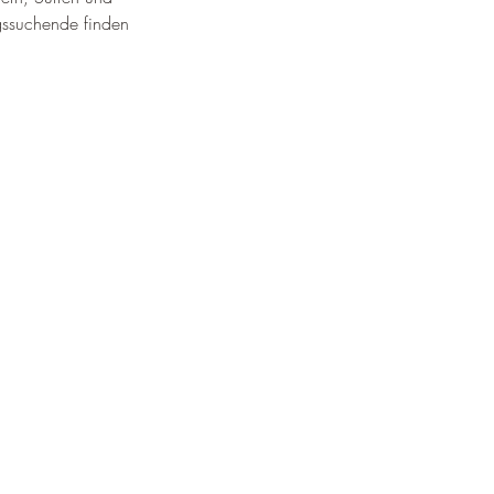
¡
gssuchende finden 