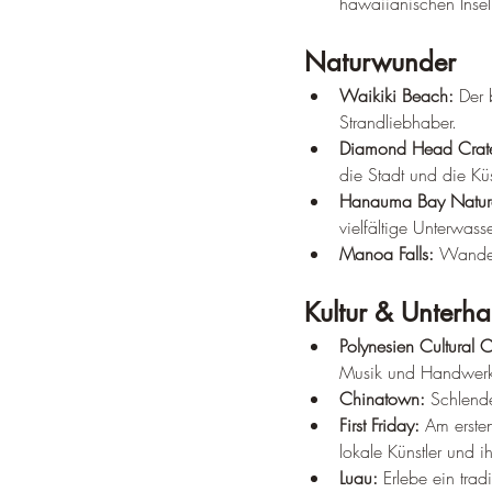
hawaiianischen Insel
Naturwunder
Waikiki Beach:
 Der 
Strandliebhaber.
Diamond Head Crate
die Stadt und die Kü
Hanauma Bay Nature
vielfältige Unterwass
Manoa Falls:
 Wander
Kultur & Unterha
Polynesien Cultural C
Musik und Handwerk
Chinatown:
 Schlend
First Friday:
 Am erste
lokale Künstler und 
Luau:
 Erlebe ein tra