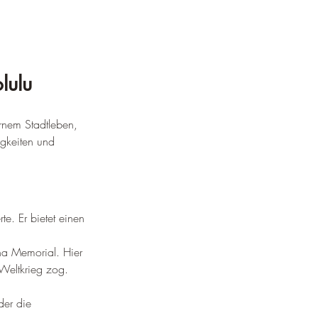
lulu
rnem Stadtleben, 
gkeiten und 
te. Er bietet einen 
a Memorial. Hier 
Weltkrieg zog. 
der die 