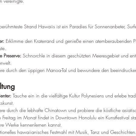
n vereinigte.
berühmteste Strand Hawaiis ist ein Paradies für Sonnenanbeter, Surf
r:
 Erklimme den Kraterrand und genieße einen atemberaubenden P
ste.
 Preserve:
 Schnorchle in diesem geschützten Meeresgebiet und ent
erwelt.
e durch den üppigen Manoa-Tal und bewundere den beeindrucken
ltung
enter:
 Tauche ein in die vielfältige Kultur Polynesiens und erlebe trad
skunst.
ere durch die lebhafte Chinatown und probiere die köstliche asiati
n Freitag im Monat findet in Downtown Honolulu ein Kunstfestival sta
ihre Werke kennenlernen kannst.
ditionelles hawaiianisches Festmahl mit Musik, Tanz und Geschichten