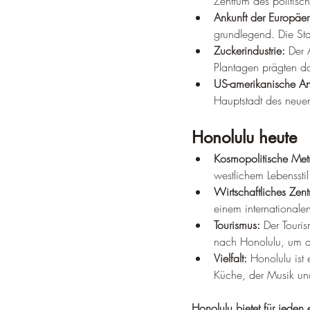
Zentrum des politisch
Ankunft der Europäer
grundlegend. Die St
Zuckerindustrie:
 Der 
Plantagen prägten da
US-amerikanische An
Hauptstadt des neuen 
Honolulu heute
Kosmopolitische Met
westlichem Lebensstil
Wirtschaftliches Zen
einem internationale
Tourismus:
 Der Touri
nach Honolulu, um di
Vielfalt:
 Honolulu ist 
Küche, der Musik und
Honolulu bietet für jeden 