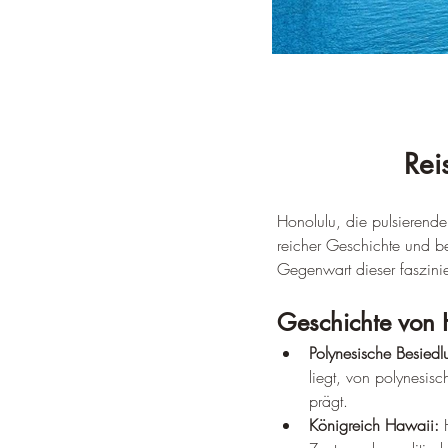
Rei
Honolulu, die pulsierend
reicher Geschichte und b
Gegenwart dieser faszini
Geschichte von 
Polynesische Besiedl
liegt, von polynesisc
prägt.
Königreich Hawaii:
 