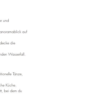
er und 
anoramablick auf 
decke die 
den Wasserfall.
itionelle Tänze, 
sche Küche.
tt, bei dem du 
.