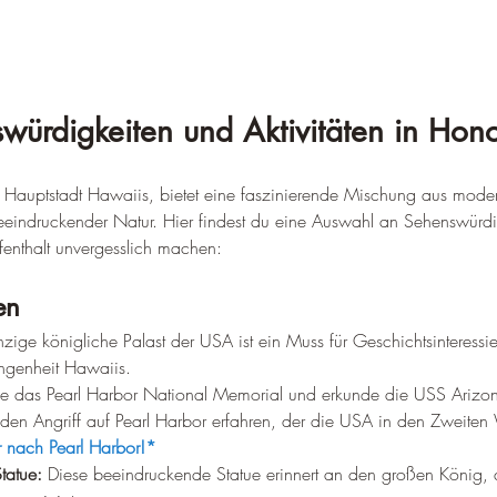
würdigkeiten und Aktivitäten in Hono
e Hauptstadt Hawaiis, bietet eine faszinierende Mischung aus mode
eeindruckender Natur. Hier findest du eine Auswahl an Sehenswürdi
ufenthalt unvergesslich machen:
en
nzige königliche Palast der USA ist ein Muss für Geschichtsinteressier
angenheit Hawaiis.
e das Pearl Harbor National Memorial und erkunde die USS Arizon
den Angriff auf Pearl Harbor erfahren, der die USA in den Zweiten 
ur nach Pearl Harbor!*
atue:
 Diese beeindruckende Statue erinnert an den großen König, 