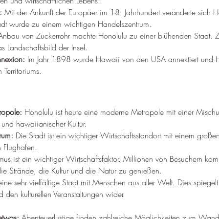
en und wirtschaftlichen Lebens.
:
 Mit der Ankunft der Europäer im 18. Jahrhundert veränderte sich H
adt wurde zu einem wichtigen Handelszentrum.
Anbau von Zuckerrohr machte Honolulu zu einer blühenden Stadt. Z
s Landschaftsbild der Insel.
nexion:
 Im Jahr 1898 wurde Hawaii von den USA annektiert und H
Territoriums.
ropole:
 Honolulu ist heute eine moderne Metropole mit einer Misch
 und hawaiianischer Kultur.
trum:
 Die Stadt ist ein wichtiger Wirtschaftsstandort mit einem groß
n Flughafen.
smus ist ein wichtiger Wirtschaftsfaktor. Millionen von Besuchern ko
e Strände, die Kultur und die Natur zu genießen.
eine sehr vielfältige Stadt mit Menschen aus aller Welt. Dies spiegelt
 den kulturellen Veranstaltungen wider.
etwas:
 Abenteuerlustige finden zahlreiche Möglichkeiten zum Wand