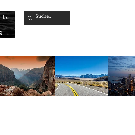
rika
g