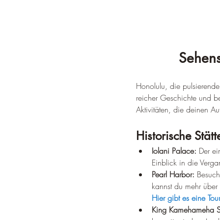
Sehens
Honolulu, die pulsierend
reicher Geschichte und b
Aktivitäten, die deinen A
Historische Stätt
Iolani Palace:
 Der ei
Einblick in die Verg
Pearl Harbor:
 Besuch
kannst du mehr über 
Hier gibt es eine To
King Kamehameha St