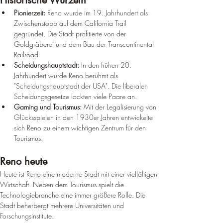
Historische Wurzeln
Pionierzeit:
 Reno wurde im 19. Jahrhundert als 
Zwischenstopp auf dem California Trail 
gegründet. Die Stadt profitierte von der 
Goldgräberei und dem Bau der Transcontinental 
Railroad.
Scheidungshauptstadt:
 In den frühen 20. 
Jahrhundert wurde Reno berühmt als 
"Scheidungshauptstadt der USA". Die liberalen 
Scheidungsgesetze lockten viele Paare an.
Gaming und Tourismus:
 Mit der Legalisierung von 
Glücksspielen in den 1930er Jahren entwickelte 
sich Reno zu einem wichtigen Zentrum für den 
Tourismus.
Reno heute
Heute ist Reno eine moderne Stadt mit einer vielfältigen 
Wirtschaft. Neben dem Tourismus spielt die 
Technologiebranche eine immer größere Rolle. Die 
Stadt beherbergt mehrere Universitäten und 
Forschungsinstitute.