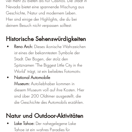
¡
viel mehr zu bieten als nur Casinos. Die Stadt in 
Nevada bietet eine spannende Mischung aus 
Geschichte, Natur und modernem Leben. 
Hier sind einige der Highlights, die du bei 
deinem Besuch nicht verpassen solltest:
Historische Sehenswürdigkeiten
Reno Arch:
 Dieses ikonische Wahrzeichen 
ist eines der bekanntesten Symbole der 
Stadt. Der Bogen, der stolz den 
Spitznamen "The Biggest Little City in the 
World" trägt, ist ein beliebtes Fotomotiv.
National Automobile 
Museum:
 Autoliebhaber kommen in 
diesem Museum voll auf ihre Kosten. Hier 
sind über 200 Oldtimer ausgestellt, die 
die Geschichte des Automobils erzählen.
Natur und Outdoor-Aktivitäten
Lake Tahoe:
 Der nahegelegene Lake 
Tahoe ist ein wahres Paradies für 