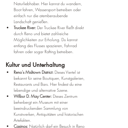
Naturliebhaber. Hier kannst du wandern, 
Boot fahren, Wassersport betreiben oder 
einfach nur die atemberaubende 
Landschaft genießen.
Truckee River:
 Der Truckee River fließt direkt 
durch Reno und bietet zahlreiche 
Möglichkeiten zur Erholung. Du kannst 
entlang des Flusses spazieren, Fahrrad 
fahren oder sogar Rafting betreiben.
Kultur und Unterhaltung
Reno's Midtown District:
 Dieses Viertel ist 
bekannt für seine Boutiquen, Kunstgalerien, 
Restaurants und Bars. Hier findest du eine 
lebendige und alternative Szene.
Wilbur D. May Center:
 Dieses Zentrum 
beherbergt ein Museum mit einer 
beeindruckenden Sammlung von 
Kunstwerken, Antiquitäten und historischen 
Artefakten.
Casinos:
 Natürlich darf ein Besuch in Reno 