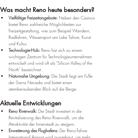
Was macht Reno heute besonders?
Vielfältige Freizeitangebote:
 Neben den Casinos 
bietet Reno zahlreiche Möglichkeiten zur 
Freizeitgestaltung, wie zum Beispiel Wandern, 
Radfahren, Wassersport am Lake Tahoe, Kunst 
und Kultur.
Technologie-Hub:
 Reno hat sich zu einem 
wichtigen Zentrum für Technologieunternehmen 
entwickelt und wird oft als "Silicon Valley of the 
North" bezeichnet.
Naturnahe Umgebung:
 Die Stadt liegt am Fuße 
der Sierra Nevada und bietet einen 
atemberaubenden Blick auf die Berge.
Aktuelle Entwicklungen
Reno Riverwalk:
 Die Stadt investiert in die 
Revitalisierung des Reno Riverwalk, um die 
Attraktivität der Innenstadt zu steigern.
Erweiterung des Flughafens:
 Der Reno-Tahoe 
International Airport wird ausgebaut, um mehr 