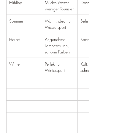
Frühling
Mildes Wetter, 
Kann windig sein
weniger Touristen
Sommer
Warm, ideal für 
Sehr heiß
Wassersport
Herbst
Angenehme 
Kann regnen
Temperaturen, 
schöne Farben
Winter
Perfekt für 
Kalt, kann 
Wintersport
schneien