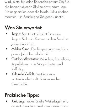
wird, bietet für jeden Reisenden etwas: Ob Sie 
die beeindruckende Skyline bewundern, die 
Natur genießen oder die lokale Kultur erleben 
möchten – in Seattle sind Sie genau richtig.
Was Sie erwartet:
Regen:
 Seattle ist bekannt für seinen 
Regen. Selbst im Sommer sollten Sie eine 
Jacke einpacken.
Mildes Klima:
 Die Temperaturen sind das 
ganze Jahr über relativ mild.
Outdoor-Aktivitäten:
 Wandern, Radfahren, 
Kajakfahren – die Möglichkeiten sind 
vielfältig.
Kulturelle Vielfalt:
 Seattle ist eine 
multikulturelle Stadt mit einer reichen 
Geschichte.
Praktische Tipps:
Kleidung:
 Packe für alle Wetterlagen ein, 
da es in Seattle schnell umschlagen kann.