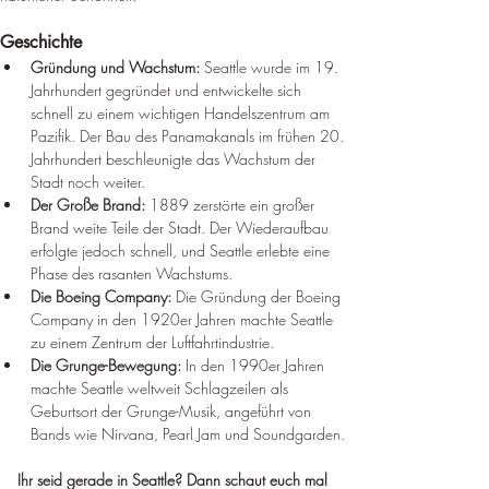
Geschichte
Gründung und Wachstum:
 Seattle wurde im 19. 
Jahrhundert gegründet und entwickelte sich 
schnell zu einem wichtigen Handelszentrum am 
Pazifik. Der Bau des Panamakanals im frühen 20. 
Jahrhundert beschleunigte das Wachstum der 
Stadt noch weiter.
Der Große Brand:
 1889 zerstörte ein großer 
Brand weite Teile der Stadt. Der Wiederaufbau 
erfolgte jedoch schnell, und Seattle erlebte eine 
Phase des rasanten Wachstums.
Die Boeing Company:
 Die Gründung der Boeing 
Company in den 1920er Jahren machte Seattle 
zu einem Zentrum der Luftfahrtindustrie.
Die Grunge-Bewegung:
 In den 1990er Jahren 
machte Seattle weltweit Schlagzeilen als 
Geburtsort der Grunge-Musik, angeführt von 
Bands wie Nirvana, Pearl Jam und Soundgarden.
Ihr seid gerade in Seattle? Dann schaut euch mal 