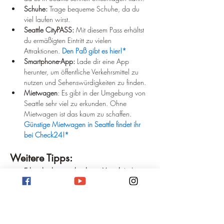
Schuhe:
 Trage bequeme Schuhe, da du 
viel laufen wirst.
Seattle CityPASS:
 Mit diesem Pass erhältst 
du ermäßigten Eintritt zu vielen 
Attraktionen. 
Den Paß gibt es hier!*
Smartphone-App:
 Lade dir eine App 
herunter, um öffentliche Verkehrsmittel zu 
nutzen und Sehenswürdigkeiten zu finden.
Mietwagen
: Es gibt in der Umgebung von 
Seattle sehr viel zu erkunden. Ohne 
Mietwagen ist das kaum zu schaffen. 
Günstige Mietwagen in Seattle findet ihr 
bei Check24!*
Weitere Tipps:
Erkunde die verschiedenen Viertel:
 Jedes 
Viertel hat seinen eigenen Charakter.
Genieße die Natur:
 Seattle ist von Natur 
umgeben, nutze die Gelegenheit, sie zu 
erkunden.
Sei offen für Neues:
 Seattle ist eine 