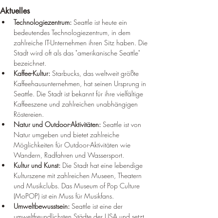
Aktuelles
Technologiezentrum:
 Seattle ist heute ein 
bedeutendes Technologiezentrum, in dem 
zahlreiche IT-Unternehmen ihren Sitz haben. Die 
Stadt wird oft als das "amerikanische Seattle" 
bezeichnet.
Kaffee-Kultur:
 Starbucks, das weltweit größte 
Kaffeehausunternehmen, hat seinen Ursprung in 
Seattle. Die Stadt ist bekannt für ihre vielfältige 
Kaffeeszene und zahlreichen unabhängigen 
Röstereien.
Natur und Outdoor-Aktivitäten:
 Seattle ist von 
Natur umgeben und bietet zahlreiche 
Möglichkeiten für Outdoor-Aktivitäten wie 
Wandern, Radfahren und Wassersport.
Kultur und Kunst:
 Die Stadt hat eine lebendige 
Kulturszene mit zahlreichen Museen, Theatern 
und Musikclubs. Das Museum of Pop Culture 
(MoPOP) ist ein Muss für Musikfans.
Umweltbewusstsein:
 Seattle ist eine der 
umweltfreundlichsten Städte der USA und setzt 