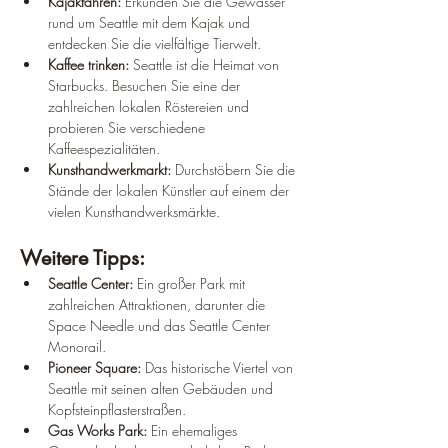
Kajakfahren:
 Erkunden Sie die Gewässer 
rund um Seattle mit dem Kajak und 
entdecken Sie die vielfältige Tierwelt.
Kaffee trinken:
 Seattle ist die Heimat von 
Starbucks. Besuchen Sie eine der 
zahlreichen lokalen Röstereien und 
probieren Sie verschiedene 
Kaffeespezialitäten.
Kunsthandwerkmarkt:
 Durchstöbern Sie die 
Stände der lokalen Künstler auf einem der 
vielen Kunsthandwerksmärkte.
Weitere Tipps:
Seattle Center:
 Ein großer Park mit 
zahlreichen Attraktionen, darunter die 
Space Needle und das Seattle Center 
Monorail.
Pioneer Square:
 Das historische Viertel von 
Seattle mit seinen alten Gebäuden und 
Kopfsteinpflasterstraßen.
Gas Works Park:
 Ein ehemaliges 