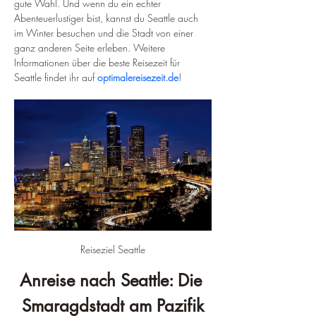
gute Wahl. Und wenn du ein echter 
Abenteuerlustiger bist, kannst du Seattle auch 
im Winter besuchen und die Stadt von einer 
ganz anderen Seite erleben. Weitere 
Informationen über die beste Reisezeit für 
Seattle findet ihr auf 
optimalereisezeit.de
! 
Reiseziel Seattle
Anreise nach Seattle: Die 
Smaragdstadt am Pazifik