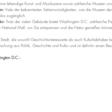
 eine lebendige Kunst- und Musikszene sowie zahlreiche Museen un
en:
 Viele der bekanntesten Sehenswürdigkeiten, wie die Museen der
enlos zugänglich.
ur:
 Trotz der vielen Gebäude bietet Washington D.C. zahlreiche Pa
e National Mall, wo Sie entspannen und die Natur genießen könne
tadt, die sowohl Geschichtsinteressierte als auch Kulturliebhaber be
ischung aus Politik, Geschichte und Kultur und ist definitiv einen Be
ington D.C.: