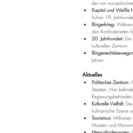
der von europäischen 
Kapitol und Weiße 
frühen 19. Jahrhundert
Bürgerkrieg:
 Während
den Konföderierten b
20. Jahrhundert:
 Die
kulturellen Zentrum.
Bürgerrechtsbewegu
Jahren.
Aktuelles
Politisches Zentrum:
 
Staaten. Hier befind
Regierungsbehörden
Kulturelle Vielfalt:
 Die
kulinarische Szene u
Tourismus:
 Millionen
Museen und Monumen
Herausforderungen:
 