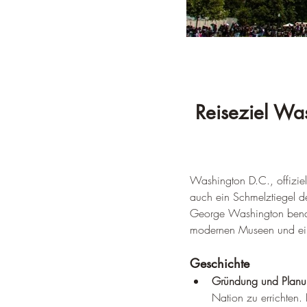
Reiseziel Was
Washington D.C., offiziell
auch ein Schmelztiegel de
George Washington benann
modernen Museen und ein
Geschichte
Gründung und Planu
Nation zu errichten. 