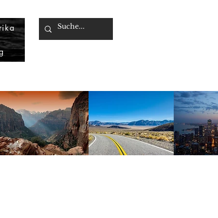
rika
g