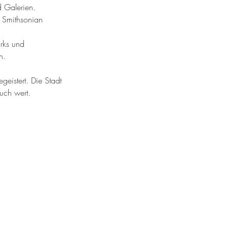
d Galerien.
 Smithsonian 
rks und 
n.
geistert. Die Stadt 
such wert.