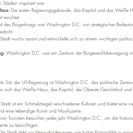
Städten inspiriert war.
Haus:
 Die ersten Regierungsgebäude, das Kapitol und das Weiße 
 errichtet.
 des Bürgerkriegs war Washington D.C. von strategischer Bedeut
edroht.
 Stadt wuchs rasant und entwickelte sich zu einem wichtigen politis
ng:
 Washington D.C. war ein Zentrum der Bürgerrechtsbewegung i
Als Sitz der US-Regierung ist Washington D.C. das politische Zentru
en sich das Weiße Haus, das Kapitol, der Oberste Gerichtshof und 
.
 Stadt ist ein Schmelztiegel verschiedener Kulturen und bietet eine vie
nd eine lebendige Kunst- und Musikszene.
 von Touristen besuchen jedes Jahr Washington D.C., um die historis
te zu besichtigen.
Die Stadt steht vor Herausforderungen wie hoher Kriminalität in einig