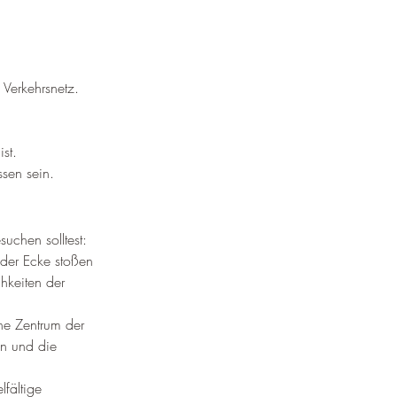
 Verkehrsnetz.
st.
sen sein.  
uchen solltest:
der Ecke stoßen 
hkeiten der 
he Zentrum der 
n und die 
lfältige 