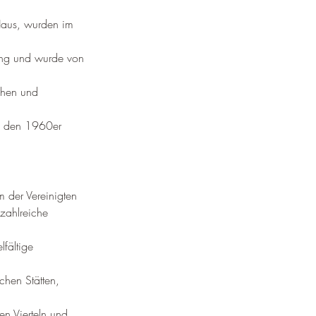
Haus, wurden im 
ung und wurde von 
chen und 
n den 1960er 
m der Vereinigten 
zahlreiche 
lfältige 
chen Stätten, 
en Vierteln und 