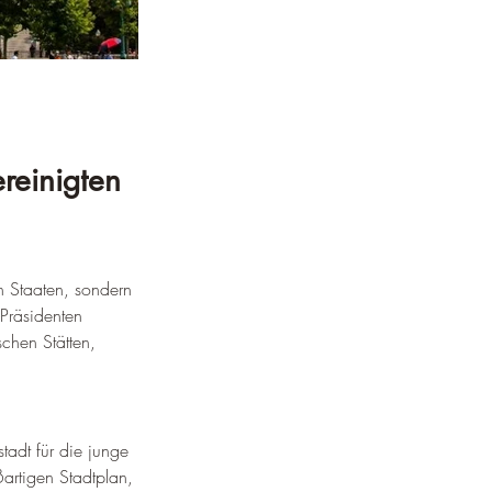
reinigten 
en Staaten, sondern 
-Präsidenten 
chen Stätten, 
adt für die junge 
ßartigen Stadtplan, 