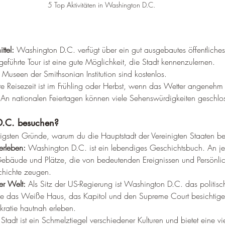
5 Top Aktivitäten in Washington D.C.
ttel:
 Washington D.C. verfügt über ein gut ausgebautes öffentliches
geführte Tour ist eine gute Möglichkeit, die Stadt kennenzulernen.
 Museen der Smithsonian Institution sind kostenlos.
te Reisezeit ist im Frühling oder Herbst, wenn das Wetter angenehm i
 An nationalen Feiertagen können viele Sehenswürdigkeiten geschlos
.C. besuchen?
tigsten Gründe, warum du die Hauptstadt der Vereinigten Staaten bes
erleben:
 Washington D.C. ist ein lebendiges Geschichtsbuch. An je
ebäude und Plätze, die von bedeutenden Ereignissen und Persönlic
hichte zeugen.
er Welt:
 Als Sitz der US-Regierung ist Washington D.C. das politisc
ie das Weiße Haus, das Kapitol und den Supreme Court besichtige
ratie hautnah erleben.
 Stadt ist ein Schmelztiegel verschiedener Kulturen und bietet eine vie