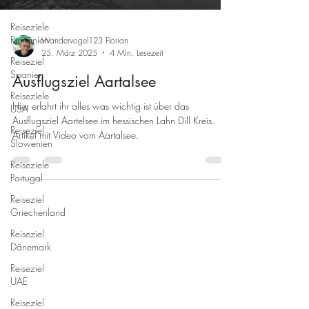
Hessen
Reiseziele
Rumänien
Wandervogel123 Florian
25. März 2025
4 Min. Lesezeit
Reiseziel
Spanien
Ausflugsziel Aartalsee
Reiseziele
Hier erfahrt ihr alles was wichtig ist über das
USA
Ausflugsziel Aartelsee im hessischen Lahn Dill Kreis.
Reiseziel
Artikel mit Video vom Aartalsee.
Slowenien
Reiseziele
Portugal
Reiseziel
Griechenland
Reiseziel
Dänemark
Reiseziel
UAE
Reiseziel