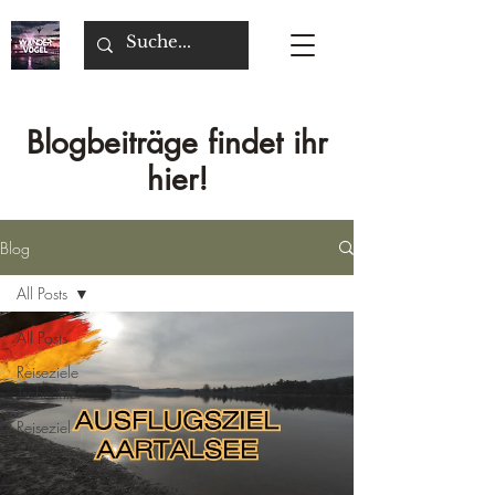
Blogbeiträge findet ihr
hier!
Blog
All Posts
All Posts
Reiseziele
Tschechien
Reiseziel
Malta
Reiseziele