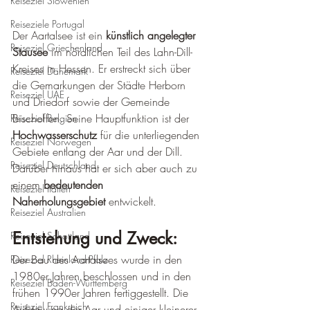
Reiseziel Slowenien
Reiseziele Portugal
Der Aartalsee ist ein 
künstlich angelegter 
Reiseziel Griechenland
Stausee
 im nördlichen Teil des Lahn-Dill-
Kreises in Hessen. Er erstreckt sich über 
Reiseziel Dänemark
die Gemarkungen der Städte Herborn 
Reiseziel UAE
und Driedorf sowie der Gemeinde 
Bischoffen. Seine Hauptfunktion ist der 
Reiseziel Belgien
Hochwasserschutz
 für die unterliegenden 
Reiseziel Norwegen
Gebiete entlang der Aar und der Dill. 
Reiseziel Deutschland
Darüber hinaus hat er sich aber auch zu 
einem 
bedeutenden 
Reiseziel Italien
Naherholungsgebiet
 entwickelt.
Reiseziel Australien
Entstehung und Zweck:
Reiseziel Schottland
Der Bau des Aartalsees wurde in den 
Reiseziel Rheinland-Pfalz
1980er Jahren beschlossen und in den 
Reiseziel Baden-Württemberg
frühen 1990er Jahren fertiggestellt. Die 
Reiseziel Frankreich
Aufstauung der Aar und einiger kleinerer 