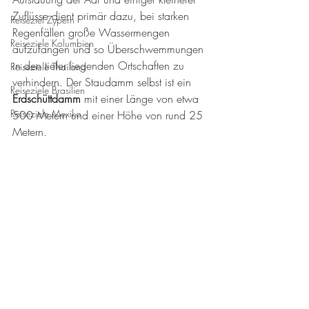
Zuflüsse dient primär dazu, bei starken 
Reiseziel Zypern
Regenfällen große Wassermengen 
Reiseziele Kolumbien
aufzufangen und so Überschwemmungen 
in den tiefer liegenden Ortschaften zu 
Reiseziele Thailand
verhindern. Der Staudamm selbst ist ein 
Reiseziele Brasilien
Erdschüttdamm
 mit einer Länge von etwa 
Reiseziele Mexiko
500 Metern und einer Höhe von rund 25 
Metern.