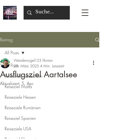
Beitrag
All Posts
Wandervogel123 Florian
All Posts
25. März 2025
4 Min. Lesezeit
Ausflugsziel Aartalsee
Reiseziele Tschechien
Aktualisiert:
5. Apr.
Reiseziel Malta
Reiseziele Hessen
Reiseziele Rumänien
Reiseziel Spanien
Reiseziele USA