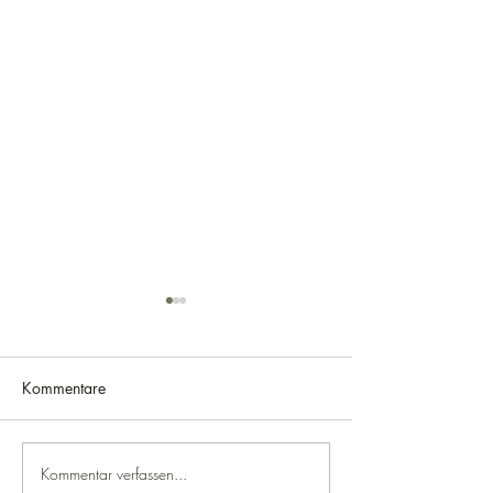
Kommentare
Kommentar verfassen...
Ausflugsziel Eschbacher
Ausflugsziel