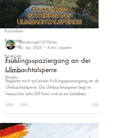
Reiseziel
Zypern
Reiseziele
Kolumbien
Reiseziele
Wandervogel123 Florian
Thailand
30. Apr. 2025
4 Min. Lesezeit
Reiseziele
Frühlingsspaziergang an der
Brasilien
Ulmbachtalsperre
Reiseziele
Mexiko
Begleitet mich auf einem Frühlingsspaziergang an der
Ulmbachtalsperre. Die Ulmbachtalsperre liegt im
hessischen Lahn-Dill Kreis und ist ein beliebtes
Ausflugsziel!