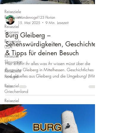
Hessen
Reiseziele
Rumänien
Wandervogel123 Florian
15. Mai 2025
9 Min. Lesezeit
Reiseziel
Spanien
Burg Gleiberg –
Reiseziele
Sehenswürdigkeiten, Geschichte
USA
& Tipps für deinen Besuch
Reiseziel
Slowenien
Hier erfahrt ihr alles was ihr wissen müsst über die
Burgruine Gleiberg in Mittelhessen. Geschichtliches
Reiseziele
und aktuelles aus Gleiberg und die Umgebung! (Mit
Portugal
Video)
Reiseziel
Griechenland
Reiseziel
Dänemark
Reiseziel
UAE
Reiseziel