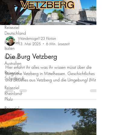
Belgien
Reiseziel
Norwegen
Reiseziel
Deutschland
Wandervogel123 Florian
Reiseziel
13. Mai 2025
6 Min. Lesezeit
Italien
Die Burg Vetzberg
Reiseziel
Australien
Hier erfahrt ihr alles was ihr wissen müsst über die
Reiseziel
Burgruine Vetzberg in Mittelhessen. Geschichtliches
Schottland
und aktuelles aus Vetzberg und die Umgebung! (Mit
Video)
Reiseziel
Rheinland-
Pfalz
Reiseziel
Baden-
Württemberg
Reiseziel
Frankreich