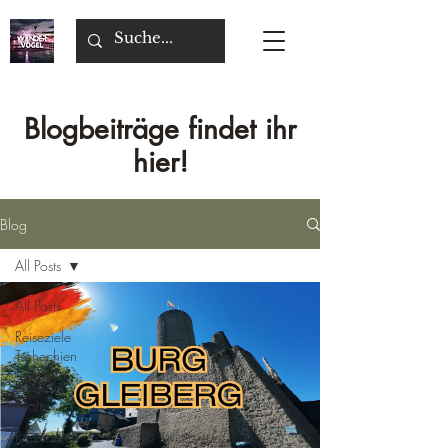
Blogbeiträge findet ihr
hier!
Blog
All Posts
All Posts
Reiseziele
Tschechien
Reiseziel
Malta
Reiseziele