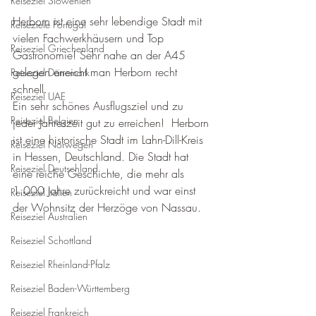
Reiseziel Slowenien
Herborn ist eine sehr lebendige Stadt mit 
Reiseziele Portugal
vielen Fachwerkhäusern und Top 
Reiseziel Griechenland
Gastronomie! Sehr nahe an der A45 
gelegen erreicht man Herborn recht 
Reiseziel Dänemark
schnell.  
Reiseziel UAE
Ein sehr schönes Ausflugsziel und zu 
Reiseziel Belgien
jeder Jahreszeit gut zu erreichen!  Herborn 
ist eine historische Stadt im Lahn-Dill-Kreis 
Reiseziel Norwegen
in Hessen, Deutschland. Die Stadt hat 
Reiseziel Deutschland
eine reiche Geschichte, die mehr als 
1.000 Jahre zurückreicht und war einst 
Reiseziel Italien
der Wohnsitz der Herzöge von Nassau. 
Reiseziel Australien
Reiseziel Schottland
Reiseziel Rheinland-Pfalz
Reiseziel Baden-Württemberg
Reiseziel Frankreich