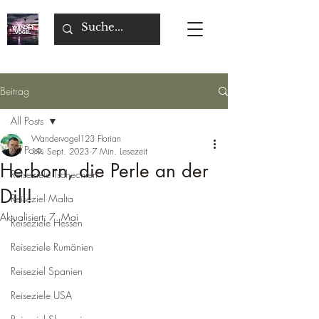
Beitrag
All Posts
Wandervogel123 Florian
All Posts
19. Sept. 2023
7 Min. Lesezeit
Herborn, die Perle an der
Reiseziele Tschechien
Dill!
Reiseziel Malta
Aktualisiert:
7. Mai
Reiseziele Hessen
Reiseziele Rumänien
Reiseziel Spanien
Reiseziele USA