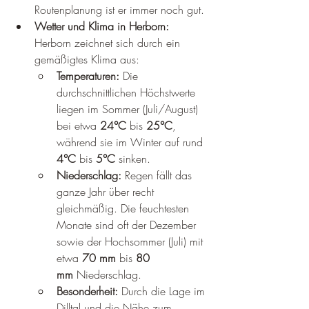
Routenplanung ist er immer noch gut. 
Wetter und Klima in Herborn:
Herborn zeichnet sich durch ein 
gemäßigtes Klima aus:
Temperaturen:
 Die 
durchschnittlichen Höchstwerte 
liegen im Sommer (Juli/August) 
bei etwa 
24°C
 bis 
25°C
, 
während sie im Winter auf rund 
4°C
 bis 
5°C
 sinken.
Niederschlag:
 Regen fällt das 
ganze Jahr über recht 
gleichmäßig. Die feuchtesten 
Monate sind oft der Dezember 
sowie der Hochsommer (Juli) mit 
etwa 
70 mm
 bis 
80 
mm
 Niederschlag.
Besonderheit:
 Durch die Lage im 
Dilltal und die Nähe zum 