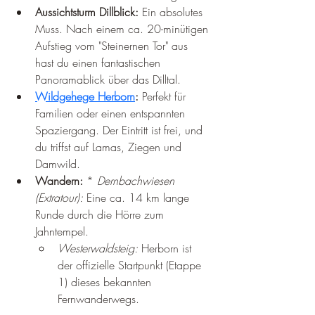
Aussichtsturm Dillblick:
 Ein absolutes 
Muss. Nach einem ca. 20-minütigen 
Aufstieg vom "Steinernen Tor" aus 
hast du einen fantastischen 
Panoramablick über das Dilltal.
Wildgehege Herborn
:
 Perfekt für 
Familien oder einen entspannten 
Spaziergang. Der Eintritt ist frei, und 
du triffst auf Lamas, Ziegen und 
Damwild.
Wandern:
 * 
Dernbachwiesen 
(Extratour):
 Eine ca. 14 km lange 
Runde durch die Hörre zum 
Jahntempel.
Westerwaldsteig:
 Herborn ist 
der offizielle Startpunkt (Etappe 
1) dieses bekannten 
Fernwanderwegs.