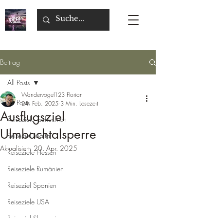
Beitrag
All Posts
Wandervogel123 Florian
All Posts
24. Feb. 2025
3 Min. Lesezeit
Ausflugsziel
Reiseziele Tschechien
Ulmbachtalsperre
Reiseziel Malta
Aktualisiert:
20. Apr. 2025
Reiseziele Hessen
Reiseziele Rumänien
Reiseziel Spanien
Reiseziele USA