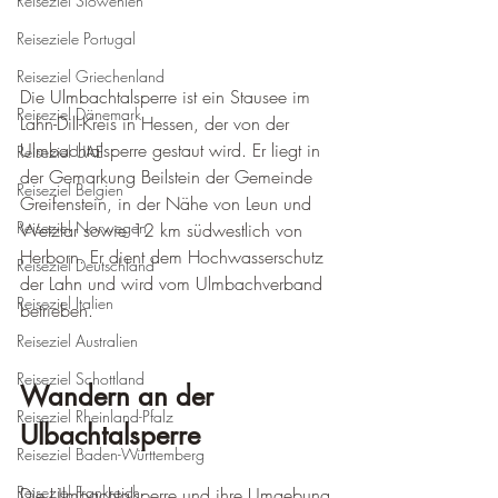
Reiseziel Slowenien
Reiseziele Portugal
Reiseziel Griechenland
Die Ulmbachtalsperre ist ein Stausee im 
Reiseziel Dänemark
Lahn-Dill-Kreis in Hessen, der von der 
Ulmbachtalsperre gestaut wird. Er liegt in 
Reiseziel UAE
der Gemarkung Beilstein der Gemeinde 
Reiseziel Belgien
Greifenstein, in der Nähe von Leun und 
Reiseziel Norwegen
Wetzlar sowie 12 km südwestlich von 
Herborn. Er dient dem Hochwasserschutz 
Reiseziel Deutschland
der Lahn und wird vom Ulmbachverband 
Reiseziel Italien
betrieben.   
Reiseziel Australien
Reiseziel Schottland
Wandern an der 
Reiseziel Rheinland-Pfalz
Ulbachtalsperre
Reiseziel Baden-Württemberg
Reiseziel Frankreich
Die Ulmbachtalsperre und ihre Umgebung 