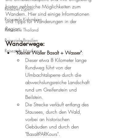
bieten zahlreiche Möglichkeiten zum 
Reiseziel Zypern
Wandern. Hier sind einige Informationen 
Reiseziele Kolumbien
und Tipps für Wanderungen in der 
Region:
Reiseziele Thailand
Reiseziele Brasilien
Wanderwege:
Reiseziele Mexiko
"Kleiner Wäller Basalt + Wasser"
:
Dieser etwa 8 Kilometer lange 
Rundweg führt von der 
Ulmbachtalsperre durch die 
abwechslungsreiche Landschaft 
rund um Greifenstein und 
Beilstein.
Die Strecke verläuft entlang des 
Stausees, durch den Wald, 
vorbei an historischen 
Gebäuden und durch den 
"BasaltPARKours".