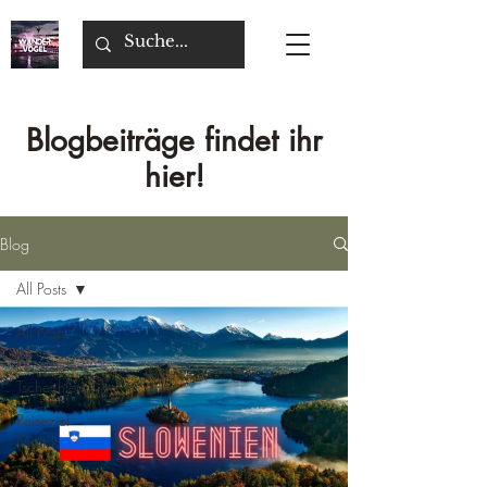
Blogbeiträge findet ihr
hier!
Blog
All Posts
All Posts
Reiseziele
Tschechien
Reiseziel
Malta
Reiseziele