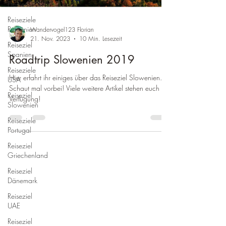
Hessen
Reiseziele
Rumänien
Wandervogel123 Florian
21. Nov. 2023
10 Min. Lesezeit
Reiseziel
Spanien
Roadtrip Slowenien 2019
Reiseziele
Hier erfahrt ihr einiges über das Reiseziel Slowenien.
USA
Schaut mal vorbei! Viele weitere Artikel stehen euch zur
Reiseziel
Verfügung!
Slowenien
Reiseziele
Portugal
Reiseziel
Griechenland
Reiseziel
Dänemark
Reiseziel
UAE
Reiseziel