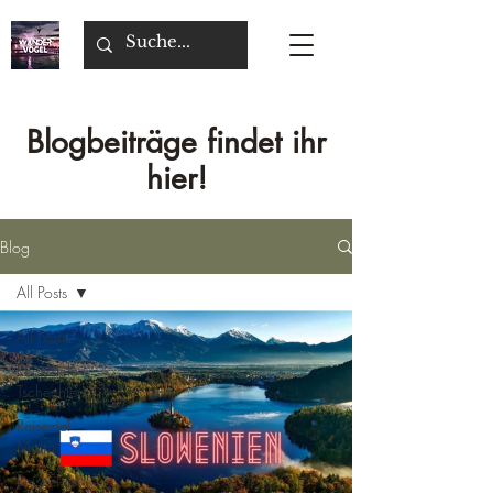
Blogbeiträge findet ihr
hier!
Blog
All Posts
All Posts
Reiseziele
Tschechien
Reiseziel
Malta
Reiseziele