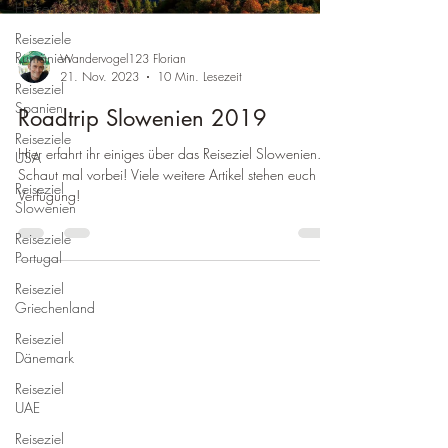
Hessen
Reiseziele
Rumänien
Wandervogel123 Florian
21. Nov. 2023
10 Min. Lesezeit
Reiseziel
Spanien
Roadtrip Slowenien 2019
Reiseziele
Hier erfahrt ihr einiges über das Reiseziel Slowenien.
USA
Schaut mal vorbei! Viele weitere Artikel stehen euch zur
Reiseziel
Verfügung!
Slowenien
Reiseziele
Portugal
Reiseziel
Griechenland
Reiseziel
Dänemark
Reiseziel
UAE
Reiseziel