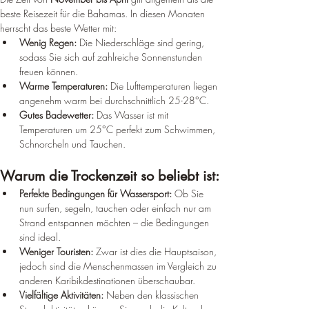
beste Reisezeit für die Bahamas. In diesen Monaten 
herrscht das beste Wetter mit:
Wenig Regen:
 Die Niederschläge sind gering, 
sodass Sie sich auf zahlreiche Sonnenstunden 
freuen können.
Warme Temperaturen:
 Die Lufttemperaturen liegen 
angenehm warm bei durchschnittlich 25-28°C.
Gutes Badewetter:
 Das Wasser ist mit 
Temperaturen um 25°C perfekt zum Schwimmen, 
Schnorcheln und Tauchen.
Warum die Trockenzeit so beliebt ist:
Perfekte Bedingungen für Wassersport:
 Ob Sie 
nun surfen, segeln, tauchen oder einfach nur am 
Strand entspannen möchten – die Bedingungen 
sind ideal.
Weniger Touristen:
 Zwar ist dies die Hauptsaison, 
jedoch sind die Menschenmassen im Vergleich zu 
anderen Karibikdestinationen überschaubar.
Vielfältige Aktivitäten:
 Neben den klassischen 