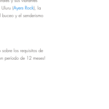
rales y sus vibrantes
 Uluru (
Ayers Rock
), la
l buceo y el senderismo
 sobre los requisitos de
e un período de 12 meses!