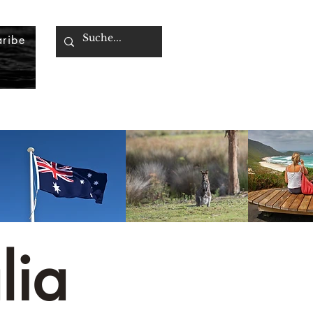
ribe
lia