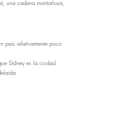
ge), una cadena montañosa,
un país relativamente poco
 que Sídney es la ciudad
delaida.