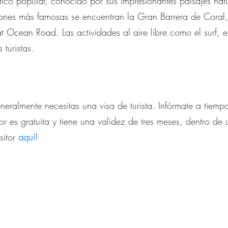
ístico popular, conocido por sus impresionantes paisajes natu
iones más famosas se encuentran la Gran Barrera de Coral,
 Ocean Road. Las actividades al aire libre como el surf, e
 turistas.
eneralmente necesitas una visa de turista. Infórmate a tiempo
itor es gratuita y tiene una validez de tres meses, dentro d
isitor
aquí
!