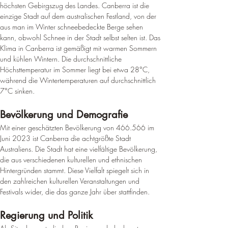
höchsten Gebirgszug des Landes. 
Canberra ist die 
einzige Stadt auf dem australischen Festland, von der 
aus man im Winter schneebedeckte Berge sehen 
kann, obwohl Schnee in der Stadt selbst selten ist
. Das 
Klima in Canberra ist gemäßigt mit warmen Sommern 
und kühlen Wintern. 
Die durchschnittliche 
Höchsttemperatur im Sommer liegt bei etwa 28°C, 
während die Wintertemperaturen auf durchschnittlich 
7°C sinken
.
Bevölkerung und Demografie
Mit einer geschätzten Bevölkerung von 466.566 im 
Juni 2023 ist Canberra die achtgrößte Stadt 
Australiens
. Die Stadt hat eine vielfältige Bevölkerung, 
die aus verschiedenen kulturellen und ethnischen 
Hintergründen stammt. Diese Vielfalt spiegelt sich in 
den zahlreichen kulturellen Veranstaltungen und 
Festivals wider, die das ganze Jahr über stattfinden.
Regierung und Politik