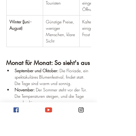
Touristen
eingeschränkte 
Öffnungszeiten
Winter (Juni - 
Günstige Preise, 
Kalte Nächte, 
August)
weniger 
einige Tage mit 
Menschen, klare 
Frost
Sicht
Monat für Monat: So sieht's aus
September und Oktober:
 Die Floriade, ein 
spektakuläres Blumenfestival, findet statt. 
Die Tage sind warm und sonnig.
November:
 Der Sommer steht vor der Tür. 
Die Temperaturen steigen, und die Tage 
werden länger.
Dezember bis Februar:
 Hochsaison in 
Canberra. Die Tage sind am längsten, und 
die Temperaturen am höchsten.
März und April:
 Die Natur zeigt sich in 
ihren schönsten Herbstfarben.