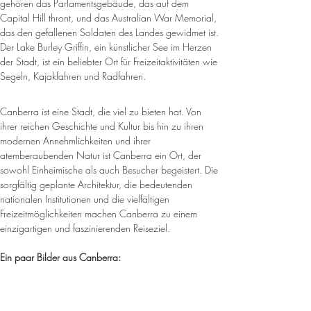
gehören das Parlamentsgebäude, das auf dem 
Capital Hill thront, und das Australian War Memorial, 
das den gefallenen Soldaten des Landes gewidmet ist. 
Der Lake Burley Griffin, ein künstlicher See im Herzen 
der Stadt, ist ein beliebter Ort für Freizeitaktivitäten wie 
Segeln, Kajakfahren und Radfahren
.
Canberra ist eine Stadt, die viel zu bieten hat. Von 
ihrer reichen Geschichte und Kultur bis hin zu ihren 
modernen Annehmlichkeiten und ihrer 
atemberaubenden Natur ist Canberra ein Ort, der 
sowohl Einheimische als auch Besucher begeistert. 
Die 
sorgfältig geplante Architektur, die bedeutenden 
nationalen Institutionen und die vielfältigen 
Freizeitmöglichkeiten machen Canberra zu einem 
einzigartigen und faszinierenden Reiseziel.
Ein paar Bilder aus Canberra: