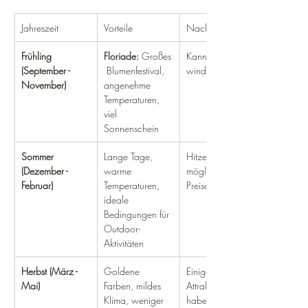
Jahreszeit
Vorteile
Nachteile
Frühling 
Floriade:
 Großes
Kann etwas 
(September - 
 Blumenfestival, 
windig sein
November)
angenehme 
Temperaturen, 
viel 
Sonnenschein
Sommer 
Lange Tage, 
Hitzewellen 
(Dezember - 
warme 
möglich, hohe 
Februar)
Temperaturen, 
Preise
ideale 
Bedingungen für 
Outdoor-
Aktivitäten
Herbst (März - 
Goldene 
Einige 
Mai)
Farben, mildes 
Attraktionen 
Klima, weniger 
haben 