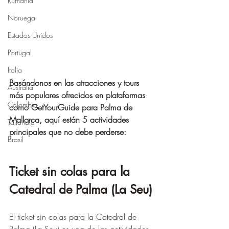
Rumania
Noruega
Estados Unidos
Portugal
Italia
Basándonos en las atracciones y tours 
Australia
más populares ofrecidos en plataformas 
Colombia
como GetYourGuide para Palma de 
Mallorca, aquí están 5 actividades 
Tailandia
principales que no debe perderse:
Brasil
Ticket sin colas para la 
Catedral de Palma (La Seu)
El ticket sin colas para la Catedral de 
Palma (La Seu) es una de las actividades 