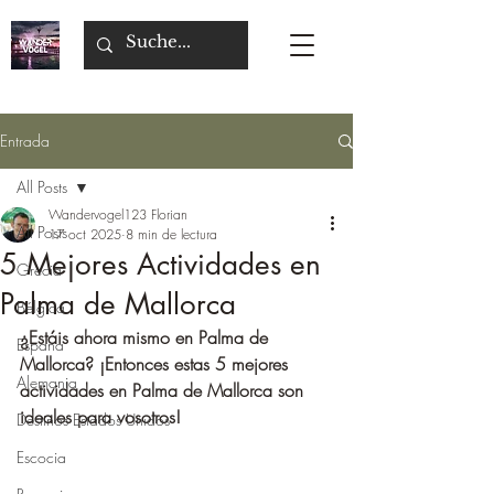
Entrada
All Posts
Wandervogel123 Florian
All Posts
17 oct 2025
8 min de lectura
5 Mejores Actividades en
Grecia
Palma de Mallorca
Bélgica
¿Estáis ahora mismo en Palma de 
Espana
Mallorca? ¡Entonces estas 5 mejores 
Alemania
actividades en Palma de Mallorca son 
ideales para vosotros!
Destinos Estados Unidos
Escocia