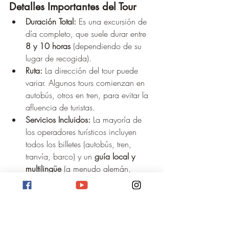
Detalles Importantes del Tour
Duración Total:
 Es una excursión de 
día completo, que suele durar entre 
8 y 10 horas
 (dependiendo de su 
lugar de recogida).
Ruta:
 La dirección del tour puede 
variar. Algunos tours comienzan en 
autobús, otros en tren, para evitar la 
afluencia de turistas.
Servicios Incluidos:
 La mayoría de 
los operadores turísticos incluyen 
todos los billetes (autobús, tren, 
tranvía, barco) y un 
guía local y 
multilingüe
 (a menudo alemán, 
inglés, español).
No Incluido:
 El 
almuerzo
 generalmente no está 
incluido en el precio, pero hay una 