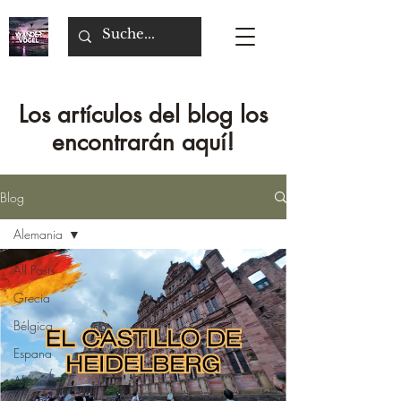
Los artículos del blog los
encontrarán aquí!
Blog
Alemania
All Posts
Grecia
Bélgica
Espana
Alemania