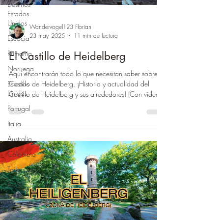
Destinos
Estados
Unidos
Wandervogel123 Florian
23 may 2025
11 min de lectura
Escocia
Rumania
El Castillo de Heidelberg
Noruega
Aquí encontrarán todo lo que necesitan saber sobre el
Castillo de Heidelberg. ¡Historia y actualidad del
Estados
Unidos
Castillo de Heidelberg y sus alrededores! (Con video)
Portugal
Italia
Australia
Colombia
Tailandia
Brasil