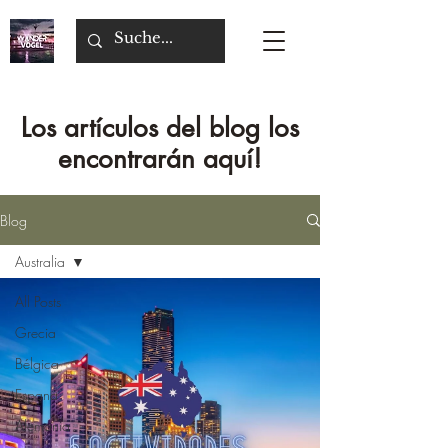
Los artículos del blog los
encontrarán aquí!
Blog
Australia
All Posts
Grecia
Bélgica
Espana
Alemania