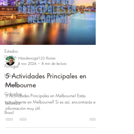
Destinos
Estados
Unidos
Escocia
Rumania
Noruega
Estados
Unidos
Wandervogel123 Florian
8 nov 2024
8 min de lectura
Portugal
5 Actividades Principales en
Italia
Melbourne
Australia
Colombia
5 Actividades Principales en Melbourne! Estás
actualmente en Melbourne? Si es así, encontrarás esta
Tailandia
información muy útil.
Brasil