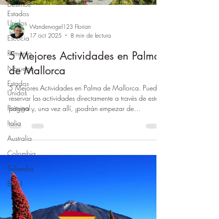
Destinos
Estados
Unidos
Wandervogel123 Florian
17 oct 2025
8 min de lectura
Escocia
Rumania
5 Mejores Actividades en Palma
de Mallorca
Noruega
Estados
5 Mejores Actividades en Palma de Mallorca. Pueden
Unidos
reservar las actividades directamente a través de esta
Portugal
página y, una vez allí, ¡podrán empezar de
inmediato!
Italia
Australia
Colombia
Tailandia
Brasil