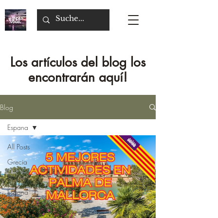
Los artículos del blog los
encontrarán aquí!
Blog
Espana
All Posts
Grecia
Bélgica
Espana
Alemania