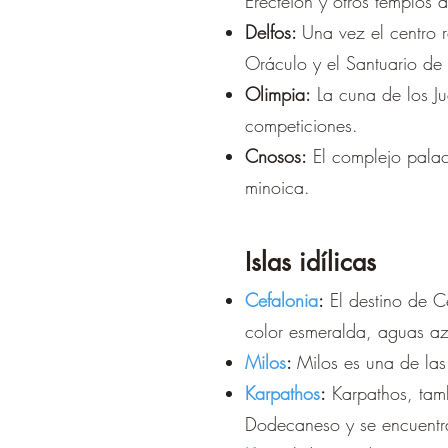
Erecteion y otros templos 
Delfos:
Una vez el centro r
Oráculo y el Santuario de
Olimpia:
La cuna de los Ju
competiciones.
Cnosos:
El complejo palaci
minoica.
Islas idílicas
Cefalonia
:
El destino de C
color esmeralda, aguas az
Milos
:
Milos es una de las
Karpathos
:
Karpathos, tamb
Dodecaneso y se encuentra