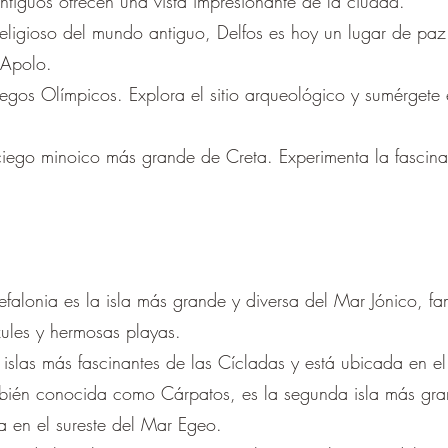
antiguos ofrecen una vista impresionante de la ciudad.
eligioso del mundo antiguo, Delfos es hoy un lugar de paz e
 Apolo.
egos Olímpicos. Explora el sitio arqueológico y sumérgete e
ego minoico más grande de Creta. Experimenta la fascinante
efalonia es la isla más grande y diversa del Mar Jónico, 
ules y hermosas playas.
 islas más fascinantes de las Cícladas y está ubicada en 
ién conocida como Cárpatos, es la segunda isla más grand
 en el sureste del Mar Egeo.