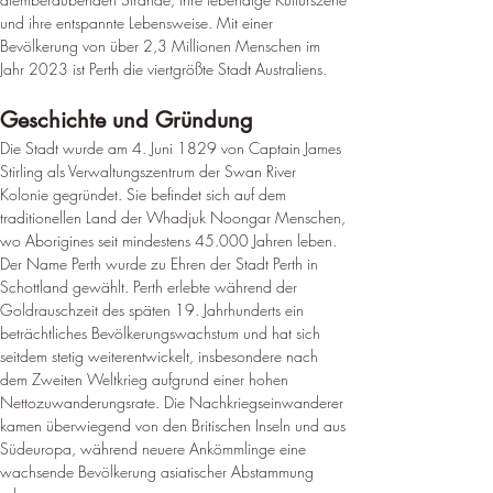
und ihre entspannte Lebensweise. 
Mit einer 
Bevölkerung von über 2,3 Millionen Menschen im 
Jahr 2023 ist Perth die viertgrößte Stadt Australiens
.
Geschichte und Gründung
Die Stadt wurde am 4. Juni 1829 von Captain James 
Stirling als Verwaltungszentrum der Swan River 
Kolonie gegründet. Sie befindet sich auf dem 
traditionellen Land der Whadjuk Noongar Menschen, 
wo Aborigines seit mindestens 45.000 Jahren leben. 
Der Name Perth wurde zu Ehren der Stadt Perth in 
Schottland gewählt
. 
Perth erlebte während der 
Goldrauschzeit des späten 19. Jahrhunderts ein 
beträchtliches Bevölkerungswachstum und hat sich 
seitdem stetig weiterentwickelt, insbesondere nach 
dem Zweiten Weltkrieg aufgrund einer hohen 
Nettozuwanderungsrate. 
Die Nachkriegseinwanderer 
kamen überwiegend von den Britischen Inseln und aus 
Südeuropa, während neuere Ankömmlinge eine 
wachsende Bevölkerung asiatischer Abstammung 