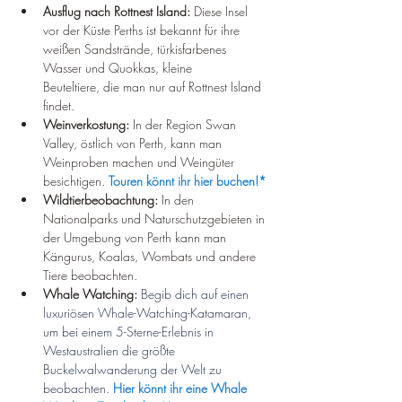
Ausflug nach Rottnest Island:
 Diese Insel 
vor der Küste Perths ist bekannt für ihre 
weißen Sandstrände, türkisfarbenes 
Wasser und Quokkas, kleine 
Beuteltiere, die man nur auf Rottnest Island 
findet.
Weinverkostung:
 In der Region Swan 
Valley, östlich von Perth, kann man 
Weinproben machen und Weingüter 
besichtigen. 
Touren könnt ihr hier buchen!*
Wildtierbeobachtung:
 In den 
Nationalparks und Naturschutzgebieten in 
der Umgebung von Perth kann man 
Kängurus, Koalas, Wombats und andere 
Tiere beobachten.
Whale Watching: 
Begib dich auf einen 
luxuriösen Whale-Watching-Katamaran, 
um bei einem 5-Sterne-Erlebnis in 
Westaustralien die größte 
Buckelwalwanderung der Welt zu 
beobachten. 
Hier könnt ihr eine Whale 