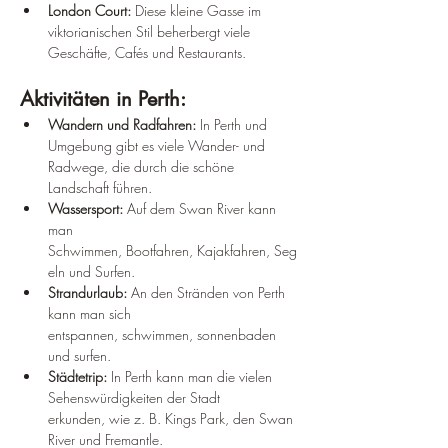
London Court:
 Diese kleine Gasse im 
viktorianischen Stil beherbergt viele 
Geschäfte, Cafés und Restaurants.
Aktivitäten in Perth:
Wandern und Radfahren:
 In Perth und 
Umgebung gibt es viele Wander- und 
Radwege, die durch die schöne 
Landschaft führen.
Wassersport:
 Auf dem Swan River kann 
man 
Schwimmen, Bootfahren, Kajakfahren, Seg
eln und Surfen.
Strandurlaub:
 An den Stränden von Perth 
kann man sich 
entspannen, schwimmen, sonnenbaden 
und surfen.
Städtetrip:
 In Perth kann man die vielen 
Sehenswürdigkeiten der Stadt 
erkunden, wie z. B. Kings Park, den Swan 
River und Fremantle.