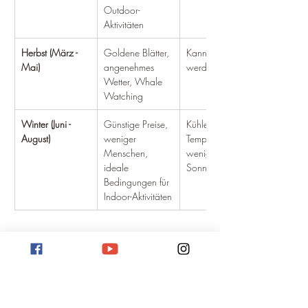
Outdoor-
Aktivitäten
Herbst (März - 
Goldene Blätter, 
Kann windig 
Mai)
angenehmes 
werden
Wetter, Whale 
Watching
Winter (Juni - 
Günstige Preise, 
Kühlere 
August)
weniger 
Temperaturen, 
Menschen, 
weniger 
ideale 
Sonnenstunden
Bedingungen für 
Indoor-Aktivitäten
Monat für Monat: So sieht's aus
September und Oktober:
 Die Temperaturen 
sind angenehm warm, und die Natur 
erwacht zu neuem Leben. Ideal für 
Wanderungen und Radtouren.