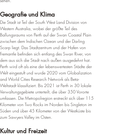
sehen
.
Geografie und Klima
Die Stadt ist Teil der South West Land Division von 
Western Australia, wobei der größte Teil des 
Ballungsraums von Perth auf der Swan Coastal Plain 
zwischen dem Indischen Ozean und der Darling 
Scarp liegt. 
Das Stadtzentrum und der Hafen von 
Fremantle befinden sich entlang des Swan River, von 
dem aus sich die Stadt nach außen ausgedehnt hat
.
Perth wird oft als eine der lebenswertesten Städte der 
Welt eingestuft und wurde 2020 vom Globalization 
and World Cities Research Network als Beta-
Weltstadt klassifiziert. Bis 2021 ist Perth in 30 lokale 
Verwaltungsgebiete unterteilt, die über 350 Vororte 
umfassen. 
Die Metropolregion erstreckt sich über 115 
Kilometer von Two Rocks im Norden bis Singleton im 
Süden und über 45 Kilometer von der Westküste bis 
zum Sawyers Valley im Osten
.
Kultur und Freizeit