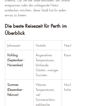
Erlebnis. Ob Sie die Stadt erkunden, am Strand 
entspannen oder die umliegende Natur 
entdecken möchten, diese Stadt hat für jeden 
etwas zu bieten.
Die beste Reisezeit für Perth im 
Überblick
Jahreszeit
Vorteile
Nachteile
Frühling 
Angenehme 
Kann windig sein
(September - 
Temperaturen, 
November)
blühende 
Gärten, weniger 
Touristen
Sommer 
Warme 
Hochsaison, 
(Dezember - 
Temperaturen, 
hohe Preise
Februar)
viel 
Sonnenschein, 
zahlreiche 