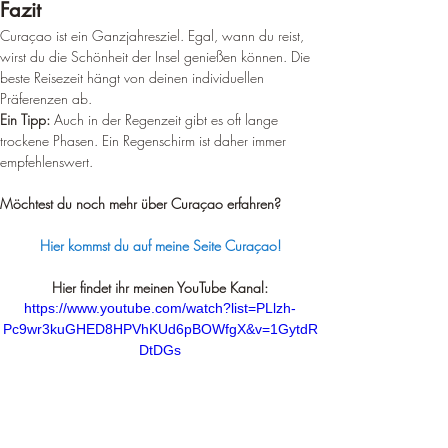
Fazit
Curaçao ist ein Ganzjahresziel. Egal, wann du reist, 
wirst du die Schönheit der Insel genießen können. Die 
beste Reisezeit hängt von deinen individuellen 
Präferenzen ab.
Ein Tipp:
 Auch in der Regenzeit gibt es oft lange 
trockene Phasen. Ein Regenschirm ist daher immer 
empfehlenswert.
Möchtest du noch mehr über Curaçao erfahren?
Hier kommst du auf meine Seite Curaçao!
Hier findet ihr meinen YouTube Kanal:
https://www.youtube.com/watch?list=PLlzh-
Pc9wr3kuGHED8HPVhKUd6pBOWfgX&v=1GytdR
DtDGs