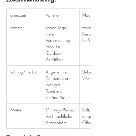
Jahreszeit
Vorteile
Nachteile
Sommer
Lange Tage, 
Hohe 
viele 
Besucherzahlen, 
Veranstaltungen, 
heiß
ideal für 
Outdoor-
Aktivitäten
Frühling/Herbst
Angenehme 
Unbeständiges 
Temperaturen, 
Wetter
weniger 
Touristen, 
schöne Natur
Winter
Günstige Preise, 
Kalt, dunkel, 
weihnachtliche 
eingeschränkte 
Atmosphäre
Öffnungszeiten