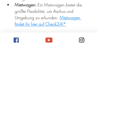
Mietwagen:
 Ein Mietwagen bietet die 
größte Flexibilität, um Aarhus und 
Umgebung zu erkunden. 
Mietwagen 
findet ihr hier auf Check24!*
Welche Anreise ist die richtige 
für Sie?
Die beste Anreise hängt von Ihren persönlichen 
Präferenzen und Reiseplänen ab. 
Berücksichtigen Sie folgende Faktoren:
Budget:
 Flüge sind in der Regel am 
teuersten, Busse am günstigsten.
Zeit:
 Mit dem Flugzeug sind Sie am 
schnellsten in Aarhus.
Komfort:
 Züge und Busse bieten oft mehr 
Komfort als das Auto.
Umwelt:
 Züge sind die umweltfreundlichste 
Option.
Flexibilität:
 Mit dem eigenen Auto sind Sie 
am flexibelsten.