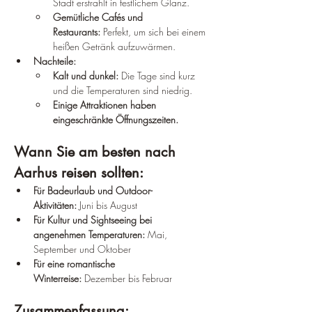
Stadt erstrahlt in festlichem Glanz.
Gemütliche Cafés und 
Restaurants:
 Perfekt, um sich bei einem 
heißen Getränk aufzuwärmen.
Nachteile:
Kalt und dunkel:
 Die Tage sind kurz 
und die Temperaturen sind niedrig.
Einige Attraktionen haben 
eingeschränkte Öffnungszeiten.
Wann Sie am besten nach 
Aarhus reisen sollten:
Für Badeurlaub und Outdoor-
Aktivitäten:
 Juni bis August
Für Kultur und Sightseeing bei 
angenehmen Temperaturen:
 Mai, 
September und Oktober
Für eine romantische 
Winterreise:
 Dezember bis Februar
Zusammenfassung: