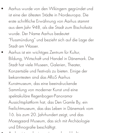
Aarhus wurde von den Wikingern gegründet und 
ist eine der ältesten Städte in Nordeuropa. Die 
erste schriftliche Erwähnung von Aarhus stammt 
aus dem Jahr 948, als die Stadt zum Bischofssitz 
wurde. Der Name Aarhus bedeutet 
“Flussmündung” und bezieht sich auf die Lage der 
Stadt am Wasser.
Aarhus ist ein wichtiges Zentrum für Kultur, 
Bildung, Wirtschaft und Handel in Dänemark. Die 
Stadt hat viele Museen, Galerien, Theater, 
Konzertsäle und Festivals zu bieten. Einige der 
bekanntesten sind das ARoS Aarhus 
Kunstmuseum, das eine beeindruckende 
Sammlung von moderner Kunst und eine 
spektakuläre Regenbogen-Panorama-
Aussichtsplattform hat, das Den Gamle By, ein 
Freilichtmuseum, das das Leben in Dänemark vom 
16. bis zum 20. Jahrhundert zeigt, und das 
Moesgaard Museum, das sich mit Archäologie 
und Ethnografie beschäftigt.