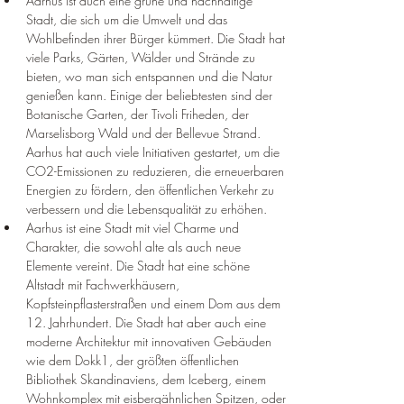
Aarhus ist auch eine grüne und nachhaltige 
Stadt, die sich um die Umwelt und das 
Wohlbefinden ihrer Bürger kümmert. Die Stadt hat 
viele Parks, Gärten, Wälder und Strände zu 
bieten, wo man sich entspannen und die Natur 
genießen kann. Einige der beliebtesten sind der 
Botanische Garten, der Tivoli Friheden, der 
Marselisborg Wald und der Bellevue Strand. 
Aarhus hat auch viele Initiativen gestartet, um die 
CO2-Emissionen zu reduzieren, die erneuerbaren 
Energien zu fördern, den öffentlichen Verkehr zu 
verbessern und die Lebensqualität zu erhöhen.
Aarhus ist eine Stadt mit viel Charme und 
Charakter, die sowohl alte als auch neue 
Elemente vereint. Die Stadt hat eine schöne 
Altstadt mit Fachwerkhäusern, 
Kopfsteinpflasterstraßen und einem Dom aus dem 
12. Jahrhundert. Die Stadt hat aber auch eine 
moderne Architektur mit innovativen Gebäuden 
wie dem Dokk1, der größten öffentlichen 
Bibliothek Skandinaviens, dem Iceberg, einem 
Wohnkomplex mit eisbergähnlichen Spitzen, oder 