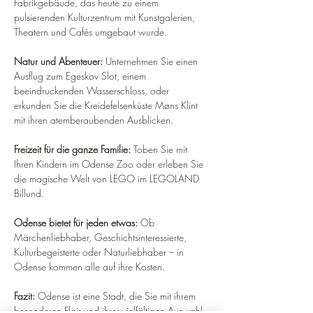
Fabrikgebäude, das heute zu einem 
pulsierenden Kulturzentrum mit Kunstgalerien, 
Theatern und Cafés umgebaut wurde.
Natur und Abenteuer:
 Unternehmen Sie einen 
Ausflug zum Egeskov Slot, einem 
beeindruckenden Wasserschloss, oder 
erkunden Sie die Kreidefelsenküste Møns Klint 
mit ihren atemberaubenden Ausblicken.
Freizeit für die ganze Familie:
 Toben Sie mit 
Ihren Kindern im Odense Zoo oder erleben Sie 
die magische Welt von LEGO im LEGOLAND 
Billund.
Odense bietet für jeden etwas:
 Ob 
Märchenliebhaber, Geschichtsinteressierte, 
Kulturbegeisterte oder Naturliebhaber – in 
Odense kommen alle auf ihre Kosten.
Fazit:
 Odense ist eine Stadt, die Sie mit ihrem 
besonderen Flair und ihrer vielfältigen Auswahl 