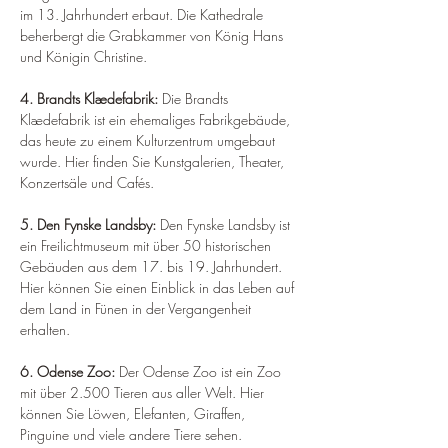
¡
im 13. Jahrhundert erbaut. Die Kathedrale 
beherbergt die Grabkammer von König Hans 
und Königin Christine.
4. Brandts Klædefabrik: 
Die Brandts 
Klædefabrik ist ein ehemaliges Fabrikgebäude, 
das heute zu einem Kulturzentrum umgebaut 
wurde. Hier finden Sie Kunstgalerien, Theater, 
Konzertsäle und Cafés.
5. Den Fynske Landsby: 
Den Fynske Landsby ist 
ein Freilichtmuseum mit über 50 historischen 
Gebäuden aus dem 17. bis 19. Jahrhundert. 
Hier können Sie einen Einblick in das Leben auf 
dem Land in Fünen in der Vergangenheit 
erhalten.
6. Odense Zoo: 
Der Odense Zoo ist ein Zoo 
mit über 2.500 Tieren aus aller Welt. Hier 
können Sie Löwen, Elefanten, Giraffen, 
Pinguine und viele andere Tiere sehen.