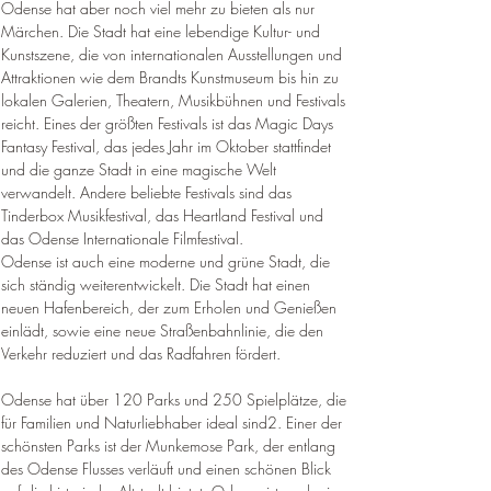
Odense hat aber noch viel mehr zu bieten als nur 
Märchen. Die Stadt hat eine lebendige Kultur- und 
Kunstszene, die von internationalen Ausstellungen und 
Attraktionen wie dem Brandts Kunstmuseum bis hin zu 
lokalen Galerien, Theatern, Musikbühnen und Festivals 
reicht. Eines der größten Festivals ist das Magic Days 
Fantasy Festival, das jedes Jahr im Oktober stattfindet 
und die ganze Stadt in eine magische Welt 
verwandelt. Andere beliebte Festivals sind das 
Tinderbox Musikfestival, das Heartland Festival und 
das Odense Internationale Filmfestival.
Odense ist auch eine moderne und grüne Stadt, die 
sich ständig weiterentwickelt. Die Stadt hat einen 
neuen Hafenbereich, der zum Erholen und Genießen 
einlädt, sowie eine neue Straßenbahnlinie, die den 
Verkehr reduziert und das Radfahren fördert.
Odense hat über 120 Parks und 250 Spielplätze, die 
für Familien und Naturliebhaber ideal sind2. Einer der 
schönsten Parks ist der Munkemose Park, der entlang 
des Odense Flusses verläuft und einen schönen Blick 