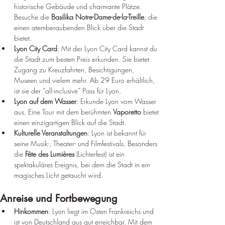
historische Gebäude und charmante Plätze. 
Besuche die 
Basilika Notre-Dame-de-la-Treille
, die 
einen atemberaubenden Blick über die Stadt 
bietet.
Lyon City Card
: Mit der Lyon City Card kannst du 
die Stadt zum besten Preis erkunden. Sie bietet 
Zugang zu Kreuzfahrten, Besichtigungen, 
Museen und vielem mehr. Ab 29 Euro erhältlich, 
ist sie der “all-inclusive” Pass für Lyon.
Lyon auf dem Wasser
: Erkunde Lyon vom Wasser 
aus. Eine Tour mit dem berühmten 
Vaporetto
 bietet 
einen einzigartigen Blick auf die Stadt.
Kulturelle Veranstaltungen
: Lyon ist bekannt für 
seine Musik-, Theater- und Filmfestivals. Besonders 
die 
Fête des Lumières
 (Lichterfest) ist ein 
spektakuläres Ereignis, bei dem die Stadt in ein 
magisches Licht getaucht wird.
Anreise und Fortbewegung
Hinkommen
: Lyon liegt im Osten Frankreichs und 
ist von Deutschland aus gut erreichbar. Mit dem 