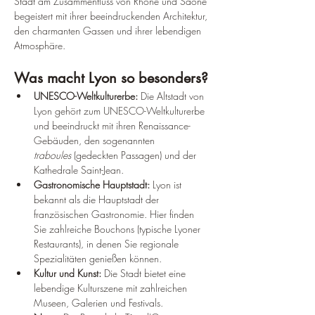
Stadt am Zusammenfluss von Rhône und Saône 
begeistert mit ihrer beeindruckenden Architektur, 
den charmanten Gassen und ihrer lebendigen 
Atmosphäre.
Was macht Lyon so besonders?
UNESCO-Weltkulturerbe:
 Die Altstadt von 
Lyon gehört zum UNESCO-Weltkulturerbe 
und beeindruckt mit ihren Renaissance-
Gebäuden, den sogenannten 
traboules
 (gedeckten Passagen) und der 
Kathedrale Saint-Jean.
Gastronomische Hauptstadt:
 Lyon ist 
bekannt als die Hauptstadt der 
französischen Gastronomie. Hier finden 
Sie zahlreiche Bouchons (typische Lyoner 
Restaurants), in denen Sie regionale 
Spezialitäten genießen können.
Kultur und Kunst:
 Die Stadt bietet eine 
lebendige Kulturszene mit zahlreichen 
Museen, Galerien und Festivals.