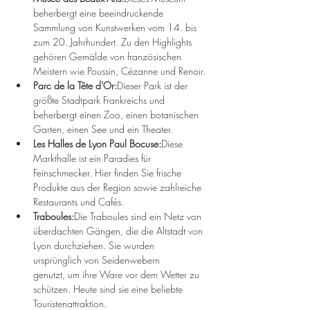
beherbergt eine beeindruckende 
Sammlung von Kunstwerken vom 14. bis 
zum 20. Jahrhundert. Zu den Highlights 
gehören Gemälde von französischen 
Meistern wie Poussin, Cézanne und Renoir.
Parc de la Tête d'Or:
Dieser Park ist der 
größte Stadtpark Frankreichs und 
beherbergt einen Zoo, einen botanischen 
Garten, einen See und ein Theater.
Les Halles de Lyon Paul Bocuse:
Diese 
Markthalle ist ein Paradies für 
Feinschmecker. Hier finden Sie frische 
Produkte aus der Region sowie zahlreiche 
Restaurants und Cafés.
Traboules:
Die Traboules sind ein Netz von 
überdachten Gängen, die die Altstadt von 
Lyon durchziehen. Sie wurden 
ursprünglich von Seidenwebern 
genutzt, um ihre Ware vor dem Wetter zu 
schützen. Heute sind sie eine beliebte 
Touristenattraktion.