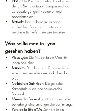
Natur:
 Der Parc de la Tête d'Or ist einer 
der größten Stadtparks Europas und lädt 
zu Spaziergängen, Radtouren und 
Bootfahrten ein.
Festivals:
 Lyon ist bekannt für seine 
zahlreichen Festivals, darunter das 
berühmte Lichterfest 
Fête des Lumières
.
Was sollte man in Lyon 
gesehen haben?
Vieux Lyon:
 Die Altstadt ist ein Muss für 
jeden Besucher.
Fourvière:
 Der Hügel von Fourvière bietet 
einen atemberaubenden Blick über die 
Stadt.
Cathédrale Saint-Jean:
 Die gotische 
Kathedrale ist ein beeindruckendes 
Bauwerk.
Musée des Beaux-Arts:
 Das Kunstmuseum 
beherbergt eine umfangreiche Sammlung.
Parc de la Tête d'Or:
 Der Park ist ein 