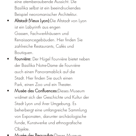
eine atemberaubende Aussicht. Die 
Basilika selbst ist ein beeindruckendes 
Beispiel neoromanischer Architektur.
Altstadt (Vieux Lyon):
Die Altstadt von Lyon 
ist ein Labyrinth aus engen 
Gassen, Fachwerkhäusern und 
Renaissancegebäuden. Hier finden Sie 
zahlreiche Restaurants, Cafés und 
Boutiquen.
Fourvière:
 Der Hügel Fourvière bietet neben 
der Basilika Notre-Dame de Fourvière 
auch einen Panoramablick auf die 
Stadt. Hier finden Sie auch einen 
Park, einen Zoo und ein Theater.
Musée des Confluences:
Dieses Museum 
widmet sich der Geschichte und Kultur der 
Stadt Lyon und ihrer Umgebung. Es 
beherbergt eine umfangreiche Sammlung 
von Exponaten, darunter archäologische 
Funde, Kunstwerke und ethnografische 
Objekte.
Musée des Beaux-Arts:
Dieses Museum 