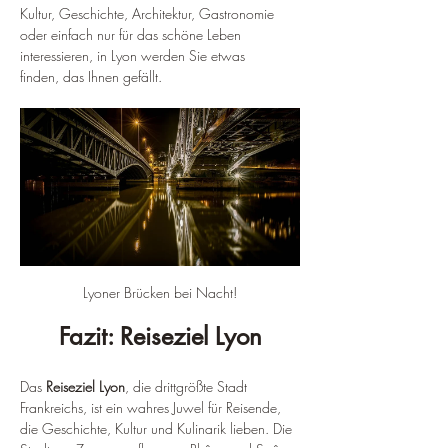
Kultur, Geschichte, Architektur, Gastronomie 
oder einfach nur für das schöne Leben 
interessieren, in Lyon werden Sie etwas 
finden, das Ihnen gefällt.
Lyoner Brücken bei Nacht!
Fazit: Reiseziel Lyon
Das
 Reiseziel Lyon
, die drittgrößte Stadt 
Frankreichs, ist ein wahres Juwel für Reisende, 
die Geschichte, Kultur und Kulinarik lieben. Die 