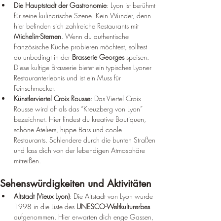
Die Hauptstadt der Gastronomie
: Lyon ist berühmt 
für seine kulinarische Szene. Kein Wunder, denn 
hier befinden sich zahlreiche Restaurants mit 
Michelin-Sternen
. Wenn du authentische 
französische Küche probieren möchtest, solltest 
du unbedingt in der 
Brasserie Georges
 speisen. 
Diese kultige Brasserie bietet ein typisches Lyoner 
Restauranterlebnis und ist ein Muss für 
Feinschmecker.
Künstlerviertel Croix Rousse
: Das Viertel Croix 
Rousse wird oft als das “Kreuzberg von Lyon” 
bezeichnet. Hier findest du kreative Boutiquen, 
schöne Ateliers, hippe Bars und coole 
Restaurants. Schlendere durch die bunten Straßen 
und lass dich von der lebendigen Atmosphäre 
mitreißen.
Sehenswürdigkeiten und Aktivitäten
Altstadt (Vieux Lyon)
: Die Altstadt von Lyon wurde 
1998 in die Liste des 
UNESCO-Weltkulturerbes
aufgenommen. Hier erwarten dich enge Gassen, 