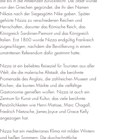
die bis in die Altsteinzeit zurückreicht. Die Stadt wurde 
von den Griechen gegründet, die ihr den Namen 
Nikaia nach der Siegesgöttin Nike gaben. Später 
gehörte Nizza zu verschiedenen Reichen und 
Herrschaften, darunter das Römische Reich, das 
Königreich Sardinien-Piemont und das Königreich 
Italien. Erst 1860 wurde Nizza endgültig Frankreich 
zugeschlagen, nachdem die Bevölkerung in einem 
umstrittenen Referendum dafür gestimmt hatte.
Nizza ist ein beliebtes Reiseziel für Touristen aus aller 
Welt, die die malerische Altstadt, die berühmte 
Promenade des Anglais, die zahlreichen Museen und 
Kirchen, die bunten Märkte und die vielfältige 
Gastronomie genießen wollen. Nizza ist auch ein 
Zentrum für Kunst und Kultur, das viele berühmte 
Persönlichkeiten wie Henri Matisse, Marc Chagall, 
Friedrich Nietzsche, James Joyce und Grace Kelly 
angezogen hat.
Nizza hat ein mediterranes Klima mit milden Wintern 
und heißen Sommern. Die durchschnittliche 