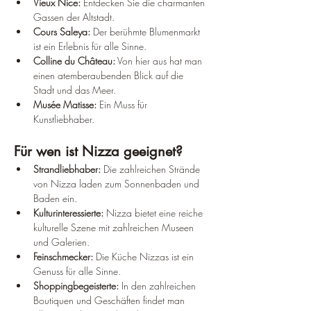
Vieux Nice:
 Entdecken Sie die charmanten 
Gassen der Altstadt.
Cours Saleya:
 Der berühmte Blumenmarkt 
ist ein Erlebnis für alle Sinne.
Colline du Château:
 Von hier aus hat man 
einen atemberaubenden Blick auf die 
Stadt und das Meer.
Musée Matisse:
 Ein Muss für 
Kunstliebhaber.
Für wen ist Nizza geeignet?
Strandliebhaber:
 Die zahlreichen Strände 
von Nizza laden zum Sonnenbaden und 
Baden ein.
Kulturinteressierte:
 Nizza bietet eine reiche 
kulturelle Szene mit zahlreichen Museen 
und Galerien.
Feinschmecker:
 Die Küche Nizzas ist ein 
Genuss für alle Sinne.
Shoppingbegeisterte:
 In den zahlreichen 
Boutiquen und Geschäften findet man 