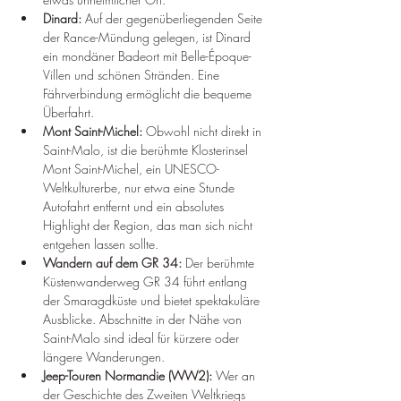
Dinard:
 Auf der gegenüberliegenden Seite 
der Rance-Mündung gelegen, ist Dinard 
ein mondäner Badeort mit Belle-Époque-
Villen und schönen Stränden. Eine 
Fährverbindung ermöglicht die bequeme 
Überfahrt.
Mont Saint-Michel:
 Obwohl nicht direkt in 
Saint-Malo, ist die berühmte Klosterinsel 
Mont Saint-Michel, ein UNESCO-
Weltkulturerbe, nur etwa eine Stunde 
Autofahrt entfernt und ein absolutes 
Highlight der Region, das man sich nicht 
entgehen lassen sollte.
Wandern auf dem GR 34:
 Der berühmte 
Küstenwanderweg GR 34 führt entlang 
der Smaragdküste und bietet spektakuläre 
Ausblicke. Abschnitte in der Nähe von 
Saint-Malo sind ideal für kürzere oder 
längere Wanderungen.
Jeep-Touren Normandie (WW2):
 Wer an 
der Geschichte des Zweiten Weltkriegs 