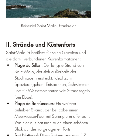
Reiseziel Saint-Malo, Frankreich
II. Strände und Küstenforts
Saint-Malo ist berühmt für seine Gezeiten und 
die damit verbundenen Küstenformationen:
Plage du Sillon:
 Der längste Strand von 
Saint-Malo, der sich außerhalb der 
Stadtmauern erstreckt. Ideal zum 
Spazierengehen, Entspannen, Schwimmen 
und für Wassersportarten wie Strandsegeln 
(bei Ebbe).
Plage de Bon-Secours:
 Ein weiterer 
beliebter Strand, der bei Ebbe einen 
Meerwasser-Pool mit Sprungturm offenbart. 
Von hier aus hat man auch einen schönen 
Blick auf die vorgelagerten Forts.
Fort National:
 Diese Festung aus dem 17. 