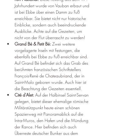
Jahrhundert wurde von Vauban erbaut und 
ist bei Ebbe über einen Damm zu Fuß 
erreichbar. Sie bietet nicht nur historische 
Einblicke, sondern auch beeindruckende 
Ausblicke. Achte auf die Gezeiten, um 
nicht von der Flut überrascht zu werden!
Grand Bé & Petit Bé:
 Zwei weitere 
vorgelagerte Inseln mit Festungen, die 
ebenfalls bei Ebbe zu Fuß erreichbar sind. 
Auf Grand Bé befindet sich das Grab des 
berühmten französischen Schriftstellers 
François-René de Chateaubriand, der in 
Saint-Malo geboren wurde. Auch hier ist 
die Beachtung der Gezeiten essentiell.
Cité d'Alet:
 Auf der Halbinsel Saint-Servan 
gelegen, bietet dieser ehemalige römische 
Militärstützpunkt heute einen schönen 
Spazierweg mit Panoramablick auf die 
Intra-Muros, den Hafen und die Mündung 
der Rance. Hier befinden sich auch 
Überreste deutscher Bunker aus dem 