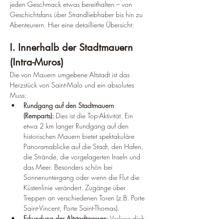
jeden Geschmack etwas bereithalten – von 
Geschichtsfans über Strandliebhaber bis hin zu 
Abenteurern. Hier eine detaillierte Übersicht:
I. Innerhalb der Stadtmauern 
(Intra-Muros)
Die von Mauern umgebene Altstadt ist das 
Herzstück von Saint-Malo und ein absolutes 
Muss:
Rundgang auf den Stadtmauern 
(Remparts):
 Dies ist die Top-Aktivität. Ein 
etwa 2 km langer Rundgang auf den 
historischen Mauern bietet spektakuläre 
Panoramablicke auf die Stadt, den Hafen, 
die Strände, die vorgelagerten Inseln und 
das Meer. Besonders schön bei 
Sonnenuntergang oder wenn die Flut die 
Küstenlinie verändert. Zugänge über 
Treppen an verschiedenen Toren (z.B. Porte 
Saint-Vincent, Porte Saint-Thomas).
Erkundung der Altstadtgassen:
 Verliere dich 