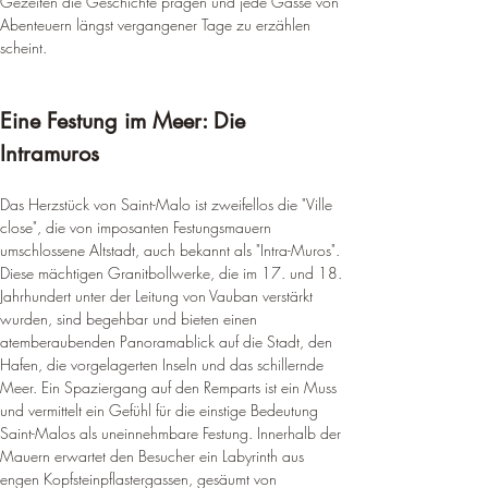
Gezeiten die Geschichte prägen und jede Gasse von 
Abenteuern längst vergangener Tage zu erzählen 
scheint.
Eine Festung im Meer: Die 
Intramuros
Das Herzstück von Saint-Malo ist zweifellos die "Ville 
close", die von imposanten Festungsmauern 
umschlossene Altstadt, auch bekannt als "Intra-Muros". 
Diese mächtigen Granitbollwerke, die im 17. und 18. 
Jahrhundert unter der Leitung von Vauban verstärkt 
wurden, sind begehbar und bieten einen 
atemberaubenden Panoramablick auf die Stadt, den 
Hafen, die vorgelagerten Inseln und das schillernde 
Meer. Ein Spaziergang auf den Remparts ist ein Muss 
und vermittelt ein Gefühl für die einstige Bedeutung 
Saint-Malos als uneinnehmbare Festung. Innerhalb der 
Mauern erwartet den Besucher ein Labyrinth aus 
engen Kopfsteinpflastergassen, gesäumt von 