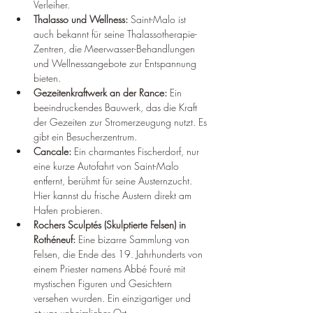
Verleiher.
Thalasso und Wellness:
 Saint-Malo ist 
auch bekannt für seine Thalassotherapie-
Zentren, die Meerwasser-Behandlungen 
und Wellnessangebote zur Entspannung 
bieten.
Gezeitenkraftwerk an der Rance:
 Ein 
beeindruckendes Bauwerk, das die Kraft 
der Gezeiten zur Stromerzeugung nutzt. Es 
gibt ein Besucherzentrum.
Cancale:
 Ein charmantes Fischerdorf, nur 
eine kurze Autofahrt von Saint-Malo 
entfernt, berühmt für seine Austernzucht. 
Hier kannst du frische Austern direkt am 
Hafen probieren.
Rochers Sculptés (Skulptierte Felsen) in 
Rothéneuf:
 Eine bizarre Sammlung von 
Felsen, die Ende des 19. Jahrhunderts von 
einem Priester namens Abbé Fouré mit 
mystischen Figuren und Gesichtern 
versehen wurden. Ein einzigartiger und 
etwas unheimlicher Ort.