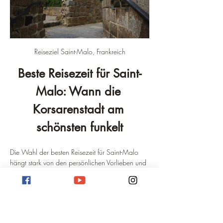
Reiseziel Saint-Malo, Frankreich
Beste Reisezeit für Saint-
Malo: Wann die 
Korsarenstadt am 
schönsten funkelt
Die Wahl der besten Reisezeit für Saint-Malo 
hängt stark von den persönlichen Vorlieben und 
den gewünschten Aktivitäten ab. Die 
bretonische Küstenstadt, bekannt für ihre 
imposanten Stadtmauern und die dramatischen 
Gezeiten, hat zu jeder Jahreszeit ihren 
Reiz. Dennoch gibt es Perioden, in denen das 