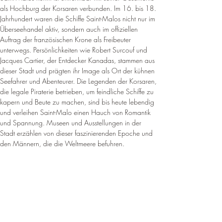
als Hochburg der Korsaren verbunden. Im 16. bis 18. 
Jahrhundert waren die Schiffe Saint-Malos nicht nur im 
Überseehandel aktiv, sondern auch im offiziellen 
Auftrag der französischen Krone als Freibeuter 
unterwegs. Persönlichkeiten wie Robert Surcouf und 
Jacques Cartier, der Entdecker Kanadas, stammen aus 
dieser Stadt und prägten ihr Image als Ort der kühnen 
Seefahrer und Abenteurer. Die Legenden der Korsaren, 
die legale Piraterie betrieben, um feindliche Schiffe zu 
kapern und Beute zu machen, sind bis heute lebendig 
und verleihen Saint-Malo einen Hauch von Romantik 
und Spannung. Museen und Ausstellungen in der 
Stadt erzählen von dieser faszinierenden Epoche und 
den Männern, die die Weltmeere befuhren.