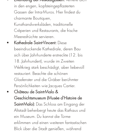
in den engen, kopfsteingepflasterten 
Gassen der Intra-Muros. Hier findest du 
charmante Boutiquen, 
Kunsthandwerksläden, traditionelle 
Crêperien und Restaurants, die frische 
Meeresfrüchte servieren.
Kathedrale Saint-Vincent:
 Diese 
beeindruckende Kathedrale, deren Bau 
sich über Jahrhunderte erstreckte (12. bis 
18. Jahrhundert), wurde im Zweiten 
Weltkrieg stark beschädigt, aber liebevoll 
restauriert. Beachte die schönen 
Glasfenster und die Gräber berühmter 
Persönlichkeiten wie Jacques Cartier.
Château de Saint-Malo & 
Geschichtsmuseum (Musée d'Histoire de 
Saint-Malo):
 Das Schloss am Eingang der 
Altstadt beherbergt heute das Rathaus und 
ein Museum. Du kannst die Türme 
erklimmen und einen weiteren fantastischen 
Blick über die Stadt genießen, während 