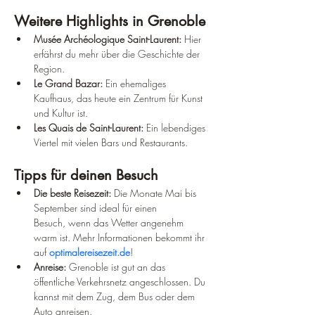
Weitere Highlights in Grenoble
Musée Archéologique Saint-Laurent:
 Hier 
erfährst du mehr über die Geschichte der 
Region.
Le Grand Bazar:
 Ein ehemaliges 
Kaufhaus, das heute ein Zentrum für Kunst 
und Kultur ist.
Les Quais de Saint-Laurent:
 Ein lebendiges 
Viertel mit vielen Bars und Restaurants.
Tipps für deinen Besuch
Die beste Reisezeit:
 Die Monate Mai bis 
September sind ideal für einen 
Besuch, wenn das Wetter angenehm 
warm ist. Mehr Informationen bekommt ihr 
auf 
optimalereisezeit.de
!
Anreise:
 Grenoble ist gut an das 
öffentliche Verkehrsnetz angeschlossen. Du 
kannst mit dem Zug, dem Bus oder dem 
Auto anreisen.