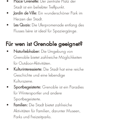
Place Grenette:
 Der zentrale Platz der 
Stadt ist ein beliebter Treffpunkt.
Jardin de Ville:
 Ein wunderschöner Park im 
Herzen der Stadt.
Les Quais:
 Die Uferpromenade entlang des 
Flusses Isère ist ideal für Spaziergänge.
Für wen ist Grenoble geeignet?
Naturliebhaber:
 Die Umgebung von 
Grenoble bietet zahlreiche Möglichkeiten 
für Outdoor-Aktivitäten.
Kulturinteressierte:
 Die Stadt hat eine reiche 
Geschichte und eine lebendige 
Kulturszene.
Sportbegeisterte:
 Grenoble ist ein Paradies 
für Wintersportler und andere 
Sportbegeisterte.
Familien: 
Die Stadt bietet zahlreiche 
Aktivitäten für Familien, darunter Museen, 
Parks und Freizeitparks.