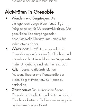
die Seele baumeln lassen kannst.
Aktivitäten in Grenoble
Wandern und Bergsteigen:
 Die 
umliegenden Berge bieten unzählige 
Möglichkeiten für Outdoor-Aktivitäten. Ob 
gemütliche Spaziergänge oder 
anspruchsvolle Klettertouren, hier ist für 
jeden etwas dabei.
Wintersport:
 Im Winter verwandelt sich 
Grenoble in ein Paradies für Skifahrer und 
Snowboarder. Die zahlreichen Skigebiete 
in der Umgebung sind leicht erreichbar.
Kultur:
 Besuche die zahlreichen 
Museen, Theater und Konzertsäle der 
Stadt. Es gibt immer etwas Neues zu 
entdecken.
Gastronomie:
 Die kulinarische Szene 
Grenobles ist vielfältig und bietet für jeden 
Geschmack etwas. Probiere unbedingt die 
regionalen Spezialitäten!