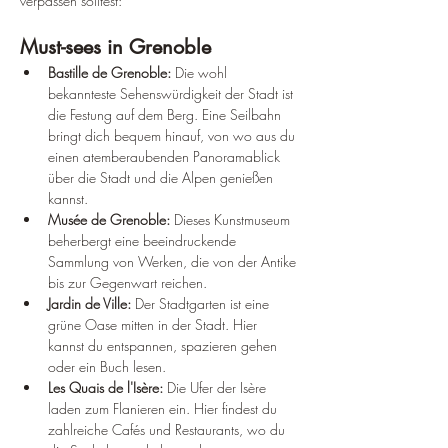
verpassen solltest:
Must-sees in Grenoble
Bastille de Grenoble:
 Die wohl 
bekannteste Sehenswürdigkeit der Stadt ist 
die Festung auf dem Berg. Eine Seilbahn 
bringt dich bequem hinauf, von wo aus du 
einen atemberaubenden Panoramablick 
über die Stadt und die Alpen genießen 
kannst.
Musée de Grenoble:
 Dieses Kunstmuseum 
beherbergt eine beeindruckende 
Sammlung von Werken, die von der Antike 
bis zur Gegenwart reichen.
Jardin de Ville:
 Der Stadtgarten ist eine 
grüne Oase mitten in der Stadt. Hier 
kannst du entspannen, spazieren gehen 
oder ein Buch lesen.
Les Quais de l'Isère:
 Die Ufer der Isère 
laden zum Flanieren ein. Hier findest du 
zahlreiche Cafés und Restaurants, wo du 