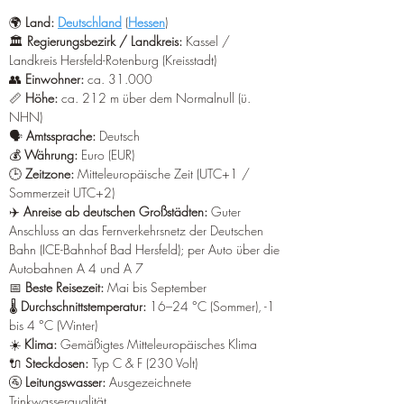
¡
🌍 
Land:
Deutschland
 (
Hessen
)  
🏛️ 
Regierungsbezirk / Landkreis:
Kassel
 / 
Landkreis Hersfeld-Rotenburg (Kreisstadt)  
👥 
Einwohner:
 ca. 31.000  
📏 
Höhe:
 ca. 212 m über dem Normalnull (ü. 
NHN)  
🗣️ 
Amtssprache:
 Deutsch
💰 
Währung:
 Euro (EUR)
🕒 
Zeitzone:
 Mitteleuropäische Zeit (UTC+1 / 
Sommerzeit UTC+2)
✈️ 
Anreise ab deutschen Großstädten:
 Guter 
Anschluss an das Fernverkehrsnetz der Deutschen 
Bahn (ICE-Bahnhof Bad Hersfeld); per Auto über die 
Autobahnen A 4 und A 7
📅 
Beste Reisezeit:
 Mai bis September
🌡️ 
Durchschnittstemperatur:
 16–24 °C (Sommer), -1 
bis 4 °C (Winter)
☀️ 
Klima:
 Gemäßigtes Mitteleuropäisches Klima
🔌 
Steckdosen:
 Typ C & F (230 Volt)
🚰 
Leitungswasser:
 Ausgezeichnete 
Trinkwasserqualität