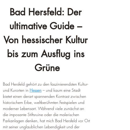
Bad Hersfeld: Der 
ultimative Guide – 
Von hessischer Kultur 
bis zum Ausflug ins 
Grüne
Bad Hersfeld gehört zu den faszinierendsten Kultur- 
und Kurorten in 
Hessen
 – und kaum eine Stadt 
bietet einen derart spannenden Kontrast zwischen 
historischem Erbe, weltberühmten Festspielen und 
moderner Lebensart. Während viele zunächst an 
die imposante Stiftsruine oder die malerischen 
Parkanlagen denken, hat mich Bad Hersfeld vor Ort 
mit seiner unglaublichen Lebendigkeit und der 