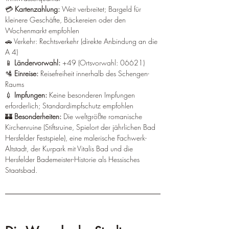
💳 
Kartenzahlung:
 Weit verbreitet; Bargeld für 
kleinere Geschäfte, Bäckereien oder den 
Wochenmarkt empfohlen
🚗 Verkehr: Rechtsverkehr (direkte Anbindung an die 
A 4)
📱 
Ländervorwahl:
 +49 (Ortsvorwahl: 06621)
🛂 
Einreise:
 Reisefreiheit innerhalb des Schengen-
Raums
💉 
Impfungen:
 Keine besonderen Impfungen 
erforderlich; Standardimpfschutz empfohlen
🏰 
Besonderheiten:
 Die weltgrößte romanische 
Kirchenruine (Stiftsruine, Spielort der jährlichen Bad 
Hersfelder Festspiele), eine malerische Fachwerk-
Altstadt, der Kurpark mit Vitalis Bad und die 
Hersfelder Bademeister-Historie als Hessisches 
Staatsbad.