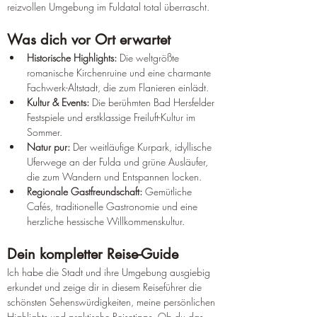
reizvollen Umgebung im Fuldatal total überrascht.
Was dich vor Ort erwartet
Historische Highlights:
 Die weltgrößte 
romanische Kirchenruine und eine charmante 
Fachwerk-Altstadt, die zum Flanieren einlädt.
Kultur & Events:
 Die berühmten Bad Hersfelder 
Festspiele und erstklassige Freiluft-Kultur im 
Sommer.
Natur pur:
 Der weitläufige Kurpark, idyllische 
Uferwege an der Fulda und grüne Ausläufer, 
die zum Wandern und Entspannen locken.
Regionale Gastfreundschaft:
 Gemütliche 
Cafés, traditionelle Gastronomie und eine 
herzliche hessische Willkommenskultur.
Dein kompletter Reise-Guide
Ich habe die Stadt und ihre Umgebung ausgiebig 
erkundet und zeige dir in diesem Reiseführer die 
schönsten Sehenswürdigkeiten, meine persönlichen 
Highlights und praktische Reisetipps. Ob du das 