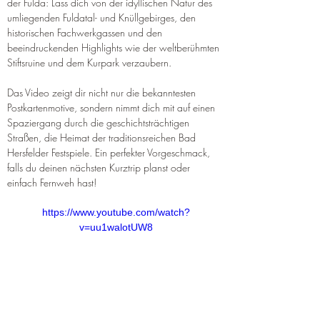
der Fulda: Lass dich von der idyllischen Natur des 
umliegenden Fuldatal- und Knüllgebirges, den 
historischen Fachwerkgassen und den 
beeindruckenden Highlights wie der weltberühmten 
Stiftsruine und dem Kurpark verzaubern.
Das Video zeigt dir nicht nur die bekanntesten 
Postkartenmotive, sondern nimmt dich mit auf einen 
Spaziergang durch die geschichtsträchtigen 
Straßen, die Heimat der traditionsreichen Bad 
Hersfelder Festspiele. Ein perfekter Vorgeschmack, 
falls du deinen nächsten Kurztrip planst oder 
einfach Fernweh hast!
https://www.youtube.com/watch?
v=uu1walotUW8