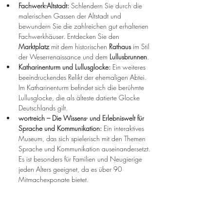
Fachwerk-Altstadt:
 Schlendern Sie durch die 
malerischen Gassen der Altstadt und 
bewundern Sie die zahlreichen gut erhaltenen 
Fachwerkhäuser. Entdecken Sie den 
Marktplatz
 mit dem historischen 
Rathaus
 im Stil 
der Weserrenaissance und dem 
Lullusbrunnen
.
Katharinenturm und Lullusglocke:
 Ein weiteres 
beeindruckendes Relikt der ehemaligen Abtei. 
Im Katharinenturm befindet sich die berühmte 
Lullusglocke, die als älteste datierte Glocke 
Deutschlands gilt.
wortreich – Die Wissens- und Erlebniswelt für 
Sprache und Kommunikation:
 Ein interaktives 
Museum, das sich spielerisch mit den Themen 
Sprache und Kommunikation auseinandersetzt. 
Es ist besonders für Familien und Neugierige 
jeden Alters geeignet, da es über 90 
Mitmachexponate bietet.