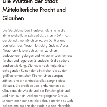
Die Wurzeln der Stadt: 
Mittelalterliche Pracht und 
Glauben
Die Geschichte Bad Hersfelds reicht tief in die 
frühmittelalterliche Zeit zurück, als um 769 n. Chr. 
der Benediktinermönch Lullus, ein Schüler des 
Bonifatius, das Kloster Hersfeld gründete. Dieses 
Kloster entwickelte sich schnell zu einem 
bedeutenden geistigen und kulturellen Zentrum des 
Reiches und legte den Grundstein für die spätere 
Stadtentwicklung. Die heute noch majestätisch 
aufragenden Ruinen der Stiftskirche, die zu den 
größten romanischen Kirchenruinen Europas 
zählen, sind ein eindrucksvolles Zeugnis dieser 
Blütezeit. Sie erzählen von Jahrhunderten des 
Glaubens, der Macht und der Kunstfertigkeit und 
sind nicht nur ein Denkmal vergangener Größe, 
sondern auch der zentrale Schauplatz für das wohl 
bekannteste Ereignis der Stadt: die Bad Hersfelder 