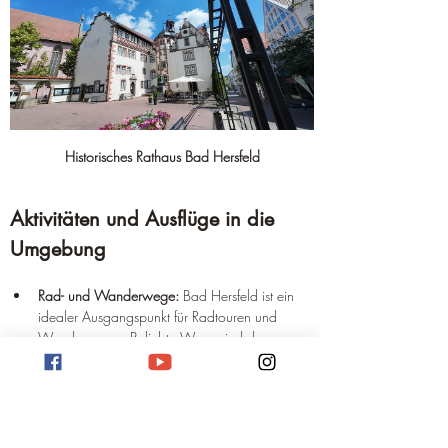
Historisches Rathaus Bad Hersfeld
Aktivitäten und Ausflüge in die 
Umgebung
Rad- und Wanderwege:
 Bad Hersfeld ist ein 
idealer Ausgangspunkt für Radtouren und 
Wanderungen. Beliebte Wege sind der 
Fuldaradweg (R1)
, der 
BahnRadweg 
Hessen
 und der 
Lutherweg 1521
.
Schloss Eichhof:
 Südlich der Stadt gelegen, ist 
dieses bemerkenswerte Schloss ein weiteres 
historisches Bauwerk, das besichtigt werden 