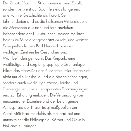
Der Zusatz "Bad" im Stadtnamen ist kein Zufall, 
sondern verweist auf Bad Hersfelds lange und 
anerkannte Geschichte als Kurort. Seit 
Jahrhunderten sind es die heilsamen Mineralquellen, 
die Menschen aus nah und fern anziehen. 
Insbesondere der Lullusbrunnen, dessen Heilkraft 
bereits im Mittelalter geschätzt wurde, und weitere 
Solequellen haben Bad Hersfeld zu einem 
wichtigen Zentrum für Gesundheit und 
Wohlbefinden gemacht. Das Kurpark, eine 
weitläufige und sorgfältig gepflegte Grünanlage, 
bildet das Herzstück des Kurviertels. Hier finden sich 
nicht nur die Trinkhalle und die Badeeinrichtungen, 
sondern auch weitläufige Wege, Teiche und 
Themengärten, die zu entspannten Spaziergängen 
und zur Erholung einladen. Die Verbindung von 
medizinischer Expertise und der beruhigenden 
Atmosphäre der Natur trägt maßgeblich zur 
Attraktivität Bad Hersfelds als Heilbad bei und 
unterstreicht die Philosophie, Körper und Geist in 
Einklang zu bringen.