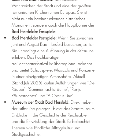
Wahrzeichen der Stadt und eine der größten 
romanischen Kirchenruinen Europas. Sie ist 
nicht nur ein beeindruckendes historisches 
Monument, sondern auch die Hauptbühne der 
Bad Hersfelder Festspiele
.
Bad Hersfelder Festspiele:
 Wenn Sie zwischen 
Juni und August Bad Hersfeld besuchen, sollten 
Sie unbedingt eine Aufführung in der Stiftsruine 
erleben. Das hochkarätige 
Freilichttheaterfestival ist überregional bekannt 
und bietet Schauspiele, Musicals und Konzerte 
in einer einzigartigen Atmosphäre. Aktuell 
(Stand Juli 2025) laufen Aufführungen wie "Die 
Räuber", "Sommernachtsträume", "Ronja 
Räubertochter" und "A Chorus Line".
Museum der Stadt Bad Hersfeld:
 Direkt neben 
der Stiftsruine gelegen, bietet das Stadtmuseum 
Einblicke in die Geschichte der Reichsabtei 
und die Entwicklung der Stadt. Es beleuchtet 
Themen wie ländliche Alltagskultur und 
Stadtgeschichte.