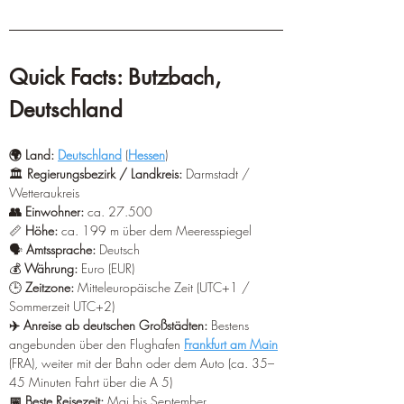
¡
Quick Facts: Butzbach, 
Deutschland  
🌍 Land: 
Deutschland
 (
Hessen
)
🏛️
 Regierungsbezirk / Landkreis:
Darmstadt
 / 
Wetteraukreis
👥 Einwohner:
 ca. 27.500
📏
 Höhe:
 ca. 199 m über dem Meeresspiegel
🗣️ 
Amtssprache:
 Deutsch
💰 
Währung:
 Euro (EUR)
🕒
 Zeitzone: 
Mitteleuropäische Zeit (UTC+1 / 
Sommerzeit UTC+2)
✈️ Anreise ab deutschen Großstädten: 
Bestens 
angebunden über den Flughafen 
Frankfurt am Main
(FRA), weiter mit der Bahn oder dem Auto (ca. 35–
45 Minuten Fahrt über die A 5)
📅 Beste Reisezeit:
 Mai bis September