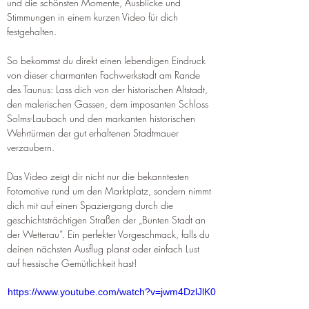
und die schönsten Momente, Ausblicke und 
Stimmungen in einem kurzen Video für dich 
festgehalten.
So bekommst du direkt einen lebendigen Eindruck 
von dieser charmanten Fachwerkstadt am Rande 
des Taunus: Lass dich von der historischen Altstadt, 
den malerischen Gassen, dem imposanten Schloss 
Solms-Laubach und den markanten historischen 
Wehrtürmen der gut erhaltenen Stadtmauer 
verzaubern.
Das Video zeigt dir nicht nur die bekanntesten 
Fotomotive rund um den Marktplatz, sondern nimmt 
dich mit auf einen Spaziergang durch die 
geschichtsträchtigen Straßen der „Bunten Stadt an 
der Wetterau“. Ein perfekter Vorgeschmack, falls du 
deinen nächsten Ausflug planst oder einfach Lust 
auf hessische Gemütlichkeit hast!
https://www.youtube.com/watch?v=jwm4DzlJlK0