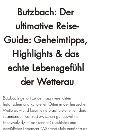
Butzbach: Der 
ultimative Reise-
Guide: Geheimtipps, 
Highlights & das 
echte Lebensgefühl 
der Wetterau
Butzbach gehört zu den faszinierendsten 
historischen und kulturellen Orten in der hessischen 
Wetterau – und kaum eine Stadt bietet einen derart 
spannenden Kontrast zwischen gut bewahrter 
Fachwerk-Idylle, packender Geschichte und 
gemütlicher Lebensart. Während viele zunächst an 