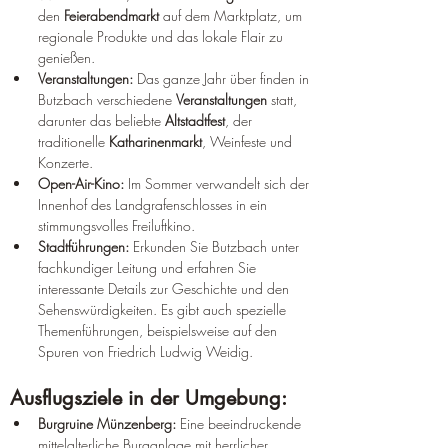
den 
Feierabendmarkt
 auf dem Marktplatz, um 
regionale Produkte und das lokale Flair zu 
genießen.
Veranstaltungen:
 Das ganze Jahr über finden in 
Butzbach verschiedene 
Veranstaltungen
 statt, 
darunter das beliebte 
Altstadtfest
, der 
traditionelle 
Katharinenmarkt
, Weinfeste und 
Konzerte.
Open-Air-Kino:
 Im Sommer verwandelt sich der 
Innenhof des Landgrafenschlosses in ein 
stimmungsvolles Freiluftkino.
Stadtführungen:
 Erkunden Sie Butzbach unter 
fachkundiger Leitung und erfahren Sie 
interessante Details zur Geschichte und den 
Sehenswürdigkeiten. Es gibt auch spezielle 
Themenführungen, beispielsweise auf den 
Spuren von Friedrich Ludwig Weidig.
Ausflugsziele in der Umgebung:
Burgruine Münzenberg:
 Eine beeindruckende 
mittelalterliche Burganlage mit herrlicher 