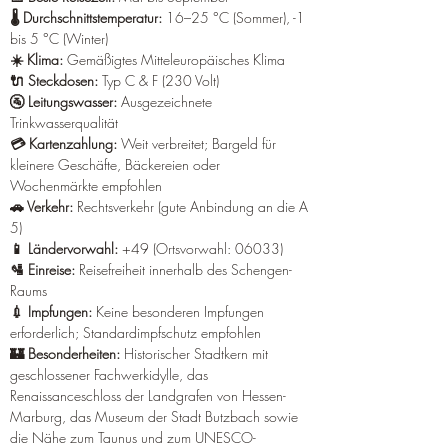
🌡️ Durchschnittstemperatur:
 16–25 °C (Sommer), -1 
bis 5 °C (Winter)
☀️ Klima:
 Gemäßigtes Mitteleuropäisches Klima
🔌 Steckdosen:
 Typ C & F (230 Volt)
🚰 Leitungswasser: 
Ausgezeichnete 
Trinkwasserqualität
💳 Kartenzahlung:
 Weit verbreitet; Bargeld für 
kleinere Geschäfte, Bäckereien oder 
Wochenmärkte empfohlen
🚗 Verkehr: 
Rechtsverkehr (gute Anbindung an die A 
5)
📱 Ländervorwahl: 
+49 (Ortsvorwahl: 06033)
🛂 Einreise:
 Reisefreiheit innerhalb des Schengen-
Raums
💉 Impfungen: 
Keine besonderen Impfungen 
erforderlich; Standardimpfschutz empfohlen
🏰 Besonderheiten:
 Historischer Stadtkern mit 
geschlossener Fachwerkidylle, das 
Renaissanceschloss der Landgrafen von Hessen-
Marburg, das Museum der Stadt Butzbach sowie 
die Nähe zum Taunus und zum UNESCO-