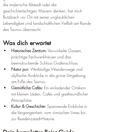
die malerische Altstadt oder die 
geschichtsträchtigen Mauern denken, hat mich 
Butzbach vor Ort mit seiner unglaublichen 
Lebendigkeit und landschaftlichen Vielfalt am Rande 
des Taunus überrascht.
Was dich erwartet
Historisches Zentrum:
 Verwinkelte Gassen, 
prächtige Fachwerkhäuser und das 
beeindruckende Schloss Grafenschloss.
Natur pur:
 Weitläufige Wanderwege und 
idyllische Ausblicke in die grüne Umgebung 
am Fuße des Taunus.
Gemütliche Cafés:
 Ein einladender Ortskern 
mit kleinen Läden, Cafés und gastfreundlicher 
Atmosphäre.
Kultur & Geschichte:
 Spannende Einblicke in 
die Vergangenheit, vom römischen Limes bis 
zur Residenzstadt-Historie.