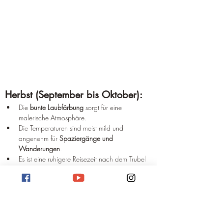
Herbst (September bis Oktober):
Die 
bunte Laubfärbung
 sorgt für eine 
malerische Atmosphäre.
Die Temperaturen sind meist mild und 
angenehm für 
Spaziergänge und 
Wanderungen
.
Es ist eine ruhigere Reisezeit nach dem Trubel 
des Sommers.
Der 
Katharinenmarkt
 im Oktober ist ein 
traditionelles Highlight.
Winter (November bis März):