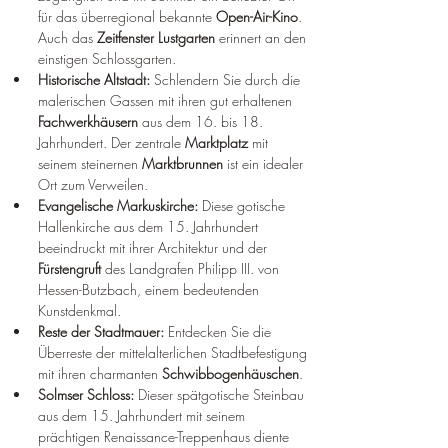
für das überregional bekannte 
Open-Air-Kino
. 
Auch das 
Zeitfenster Lustgarten
 erinnert an den 
einstigen Schlossgarten.
Historische Altstadt:
 Schlendern Sie durch die 
malerischen Gassen mit ihren gut erhaltenen 
Fachwerkhäusern
 aus dem 16. bis 18. 
Jahrhundert. Der zentrale 
Marktplatz
 mit 
seinem steinernen 
Marktbrunnen
 ist ein idealer 
Ort zum Verweilen.
Evangelische Markuskirche:
 Diese gotische 
Hallenkirche aus dem 15. Jahrhundert 
beeindruckt mit ihrer Architektur und der 
Fürstengruft
 des Landgrafen Philipp III. von 
Hessen-Butzbach, einem bedeutenden 
Kunstdenkmal.
Reste der Stadtmauer:
 Entdecken Sie die 
Überreste der mittelalterlichen Stadtbefestigung 
mit ihren charmanten 
Schwibbogenhäuschen
.
Solmser Schloss:
 Dieser spätgotische Steinbau 
aus dem 15. Jahrhundert mit seinem 
prächtigen Renaissance-Treppenhaus diente 