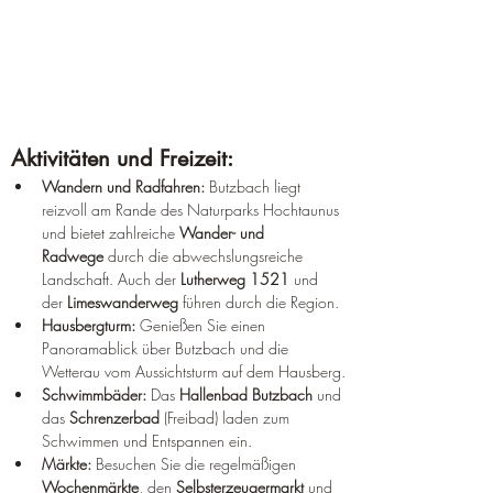
Aktivitäten und Freizeit:
Wandern und Radfahren:
 Butzbach liegt 
reizvoll am Rande des Naturparks Hochtaunus 
und bietet zahlreiche 
Wander- und 
Radwege
 durch die abwechslungsreiche 
Landschaft. Auch der 
Lutherweg 1521
 und 
der 
Limeswanderweg
 führen durch die Region.
Hausbergturm:
 Genießen Sie einen 
Panoramablick über Butzbach und die 
Wetterau vom Aussichtsturm auf dem Hausberg.
Schwimmbäder:
 Das 
Hallenbad Butzbach
 und 
das 
Schrenzerbad
 (Freibad) laden zum 
Schwimmen und Entspannen ein.
Märkte:
 Besuchen Sie die regelmäßigen 
Wochenmärkte
, den 
Selbsterzeugermarkt
 und 