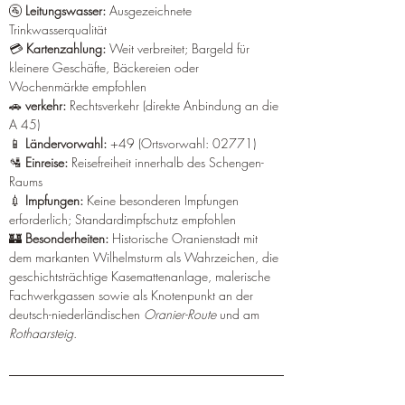
🚰 
Leitungswasser:
 Ausgezeichnete 
Trinkwasserqualität
💳 
Kartenzahlung:
 Weit verbreitet; Bargeld für 
kleinere Geschäfte, Bäckereien oder 
Wochenmärkte empfohlen
🚗 
verkehr:
 Rechtsverkehr (direkte Anbindung an die 
A 45)
📱 
Ländervorwahl:
 +49 (Ortsvorwahl: 02771)
🛂 
Einreise:
 Reisefreiheit innerhalb des Schengen-
Raums
💉 
Impfungen:
 Keine besonderen Impfungen 
erforderlich; Standardimpfschutz empfohlen
🏰 
Besonderheiten:
 Historische Oranienstadt mit 
dem markanten Wilhelmsturm als Wahrzeichen, die 
geschichtsträchtige Kasemattenanlage, malerische 
Fachwerkgassen sowie als Knotenpunkt an der 
deutsch-niederländischen 
Oranier-Route
 und am 
Rothaarsteig
.  