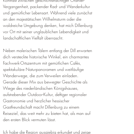
Kontrast zwischen geschichtsträchtiger Oranier-
Vergangenheit, packender Rad- und Wanderkultur 
und gemütlicher Lebensart. Während viele zunächst 
an den majestätischen Wilhelmsturm oder die 
waldreiche Umgebung denken, hat mich Dillenburg 
vor Ort mit seiner unglaublichen Lebendigkeit und 
landschaftlichen Vielfalt überrascht.
Neben malerischen Tälern entlang der Dill erwarten 
dich versteckte historische Winkel, ein charmantes 
Fachwerk-Ortszentrum mit gemütlichen Cafés, 
spektakuläre Naturpanoramen und weitläufige 
Wanderwege, die zum Verweilen einladen. 
Gerade dieser Mix aus bewegter Geschichte als 
Wiege des niederländischen Königshauses, 
aufstrebender Outdoor-Kultur, deftiger regionaler 
Gastronomie und herzlicher hessischer 
Gastfreundschaft macht Dillenburg zu einem 
Reiseziel, das weit mehr zu bieten hat, als man auf 
den ersten Blick vermuten lässt.
Ich habe die Region ausgiebig erkundet und zeige 