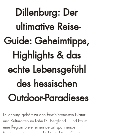
Dillenburg: Der 
ultimative Reise-
Guide: Geheimtipps, 
Highlights & das 
echte Lebensgefühl 
des hessischen 
Outdoor-Paradieses
Dillenburg gehört zu den faszinierendsten Natur- 
und Kulturorten im Lahn-Dill-Bergland – und kaum 
eine Region bietet einen derart spannenden 