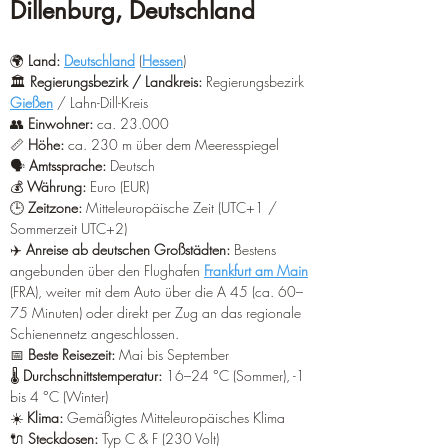
¡
Dillenburg, Deutschland
🌍 
Land:
Deutschland
 (
Hessen
)
🏛️ 
Regierungsbezirk / Landkreis:
 Regierungsbezirk 
Gießen
 / Lahn-Dill-Kreis
👥 
Einwohner:
 ca. 23.000
📏 
Höhe:
 ca. 230 m über dem Meeresspiegel
🗣️ 
Amtssprache:
 Deutsch
💰 
Währung:
 Euro (EUR)
🕒 
Zeitzone:
 Mitteleuropäische Zeit (UTC+1 / 
Sommerzeit UTC+2)
✈️ 
Anreise ab deutschen Großstädten:
 Bestens 
angebunden über den Flughafen 
Frankfurt am Main
(FRA), weiter mit dem Auto über die A 45 (ca. 60–
75 Minuten) oder direkt per Zug an das regionale 
Schienennetz angeschlossen.
📅 
Beste Reisezeit:
 Mai bis September
🌡️ 
Durchschnittstemperatur:
 16–24 °C (Sommer), -1 
bis 4 °C (Winter)
☀️ 
Klima:
 Gemäßigtes Mitteleuropäisches Klima
🔌 
Steckdosen:
 Typ C & F (230 Volt)