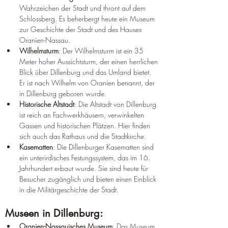
Wahrzeichen der Stadt und thront auf dem 
Schlossberg. Es beherbergt heute ein Museum 
zur Geschichte der Stadt und des Hauses 
Oranien-Nassau.
Wilhelmsturm
: Der Wilhelmsturm ist ein 35 
Meter hoher Aussichtsturm, der einen herrlichen 
Blick über Dillenburg und das Umland bietet. 
Er ist nach Wilhelm von Oranien benannt, der 
in Dillenburg geboren wurde.
Historische Altstadt
: Die Altstadt von Dillenburg 
ist reich an Fachwerkhäusern, verwinkelten 
Gassen und historischen Plätzen. Hier finden 
sich auch das Rathaus und die Stadtkirche.
Kasematten
: Die Dillenburger Kasematten sind 
ein unterirdisches Festungssystem, das im 16. 
Jahrhundert erbaut wurde. Sie sind heute für 
Besucher zugänglich und bieten einen Einblick 
in die Militärgeschichte der Stadt.
Museen in Dillenburg:
Oranien-Nassauisches Museum
: Das Museum 