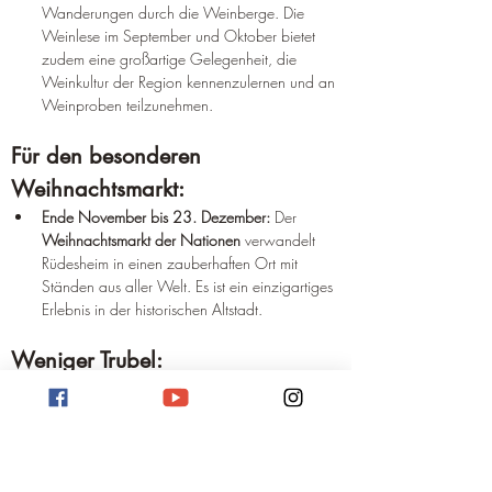
Wanderungen durch die Weinberge. Die 
Weinlese im September und Oktober bietet 
zudem eine großartige Gelegenheit, die 
Weinkultur der Region kennenzulernen und an 
Weinproben teilzunehmen.
Für den besonderen 
Weihnachtsmarkt:
Ende November bis 23. Dezember:
 Der 
Weihnachtsmarkt der Nationen
 verwandelt 
Rüdesheim in einen zauberhaften Ort mit 
Ständen aus aller Welt. Es ist ein einzigartiges 
Erlebnis in der historischen Altstadt.
Weniger Trubel:
Frühling und Herbst:
 Außerhalb der 
Hauptsaison im Sommer ist in Rüdesheim oft 
weniger los, was eine entspanntere 
Atmosphäre ermöglicht.