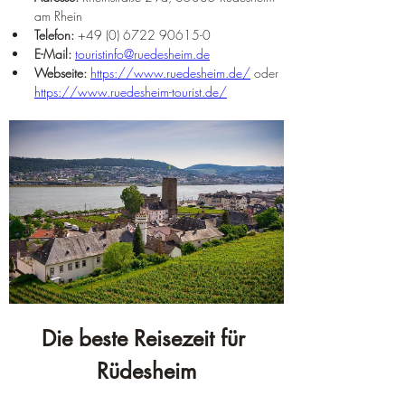
am Rhein
Telefon:
 +49 (0) 6722 90615-0
E-Mail:
touristinfo@ruedesheim.de
Webseite:
https://www.ruedesheim.de/
 oder 
https://www.ruedesheim-tourist.de/
Die beste Reisezeit für 
Rüdesheim