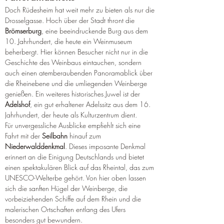
Doch Rüdesheim hat weit mehr zu bieten als nur die 
Drosselgasse. Hoch über der Stadt thront die 
Brömserburg
, eine beeindruckende Burg aus dem 
10. Jahrhundert, die heute ein Weinmuseum 
beherbergt. Hier können Besucher nicht nur in die 
Geschichte des Weinbaus eintauchen, sondern 
auch einen atemberaubenden Panoramablick über 
die Rheinebene und die umliegenden Weinberge 
genießen. Ein weiteres historisches Juwel ist der 
Adelshof
, ein gut erhaltener Adelssitz aus dem 16. 
Jahrhundert, der heute als Kulturzentrum dient.
Für unvergessliche Ausblicke empfiehlt sich eine 
Fahrt mit der 
Seilbahn
 hinauf zum 
Niederwalddenkmal
. Dieses imposante Denkmal 
erinnert an die Einigung Deutschlands und bietet 
einen spektakulären Blick auf das Rheintal, das zum 
UNESCO-Welterbe gehört. Von hier oben lassen 
sich die sanften Hügel der Weinberge, die 
vorbeiziehenden Schiffe auf dem Rhein und die 
malerischen Ortschaften entlang des Ufers 
besonders gut bewundern.