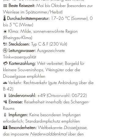
📅 
Beste Reisezeit:
 Mai bis Oktober (besonders zur 
Weinlese im Spätsommer/Herbst)
🌡️ 
Durchschnittstemperatur:
 17–26 °C (Sommer), 0 
bis 5 °C (Winter)
☀️ Klima: Milde, sonnenverwöhnte Region 
(Rheingau-Klima)
🔌 
Steckdosen:
 Typ C & F (230 Volt)
🚰 
Leitungswasser:
 Ausgezeichnete 
Trinkwasserqualität
💳 
Kartenzahlung:
 Weit verbreitet; Bargeld für 
kleinere Souvenirshops, Weingüter oder die 
Drosselgasse empfohlen
🚗 Verkehr: Rechtsverkehr (gute Anbindung über die 
B 42)
📱 
Ländervorwahl:
 +49 (Ortsvorwahl: 06722)
🛂 
Einreise:
 Reisefreiheit innerhalb des Schengen-
Raums
💉 
Impfungen:
 Keine besonderen Impfungen 
erforderlich; Standardimpfschutz empfohlen
🏰 
Besonderheiten:
 Weltbekannte 
Drosselgasse
, 
das imposante 
Niederwalddenkmal
 über den 