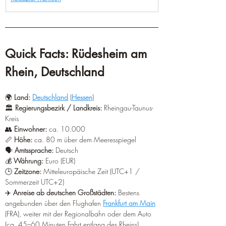
¡
Quick Facts: Rüdesheim am 
Rhein, Deutschland
🌍 
Land:
Deutschland
 (
Hessen
)
🏛️ 
Regierungsbezirk / Landkreis:
 Rheingau-Taunus-
Kreis
👥 
Einwohner:
 ca. 10.000
📏 
Höhe:
 ca. 80 m über dem Meeresspiegel
🗣️ 
Amtssprache:
 Deutsch
💰 
Währung:
 Euro (EUR)
🕒 
Zeitzone:
 Mitteleuropäische Zeit (UTC+1 / 
Sommerzeit UTC+2)
✈️ 
Anreise ab deutschen Großstädten:
 Bestens 
angebunden über den Flughafen 
Frankfurt am Main
(FRA), weiter mit der Regionalbahn oder dem Auto 
(ca. 45–60 Minuten Fahrt entlang des Rheins)