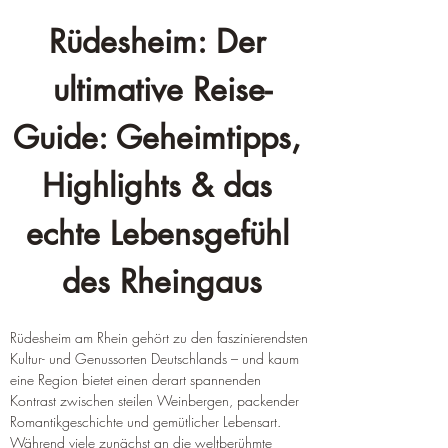
Rüdesheim: Der 
ultimative Reise-
Guide: Geheimtipps, 
Highlights & das 
echte Lebensgefühl 
des Rheingaus
Rüdesheim am Rhein gehört zu den faszinierendsten 
Kultur- und Genussorten Deutschlands – und kaum 
eine Region bietet einen derart spannenden 
Kontrast zwischen steilen Weinbergen, packender 
Romantikgeschichte und gemütlicher Lebensart. 
Während viele zunächst an die weltberühmte 