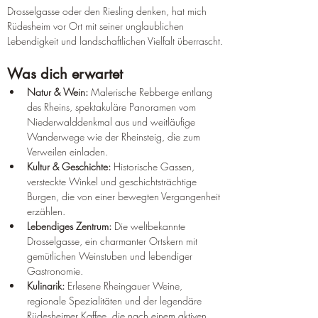
Drosselgasse oder den Riesling denken, hat mich 
Rüdesheim vor Ort mit seiner unglaublichen 
Lebendigkeit und landschaftlichen Vielfalt überrascht.
Was dich erwartet
Natur & Wein:
 Malerische Rebberge entlang 
des Rheins, spektakuläre Panoramen vom 
Niederwalddenkmal aus und weitläufige 
Wanderwege wie der Rheinsteig, die zum 
Verweilen einladen.
Kultur & Geschichte:
 Historische Gassen, 
versteckte Winkel und geschichtsträchtige 
Burgen, die von einer bewegten Vergangenheit 
erzählen.
Lebendiges Zentrum:
 Die weltbekannte 
Drosselgasse, ein charmanter Ortskern mit 
gemütlichen Weinstuben und lebendiger 
Gastronomie.
Kulinarik:
 Erlesene Rheingauer Weine, 
regionale Spezialitäten und der legendäre 
Rüdesheimer Kaffee, die nach einem aktiven 