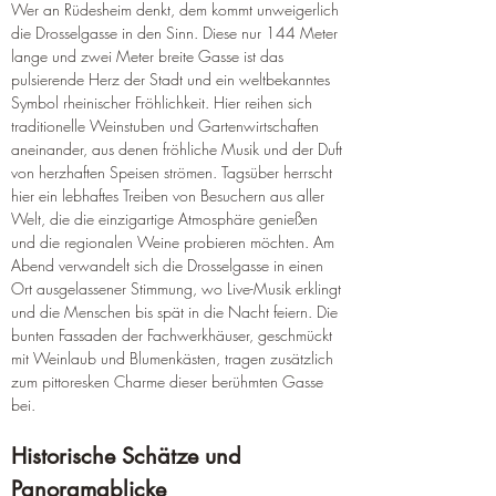
Wer an Rüdesheim denkt, dem kommt unweigerlich 
die Drosselgasse in den Sinn. Diese nur 144 Meter 
lange und zwei Meter breite Gasse ist das 
pulsierende Herz der Stadt und ein weltbekanntes 
Symbol rheinischer Fröhlichkeit. Hier reihen sich 
traditionelle Weinstuben und Gartenwirtschaften 
aneinander, aus denen fröhliche Musik und der Duft 
von herzhaften Speisen strömen. Tagsüber herrscht 
hier ein lebhaftes Treiben von Besuchern aus aller 
Welt, die die einzigartige Atmosphäre genießen 
und die regionalen Weine probieren möchten. Am 
Abend verwandelt sich die Drosselgasse in einen 
Ort ausgelassener Stimmung, wo Live-Musik erklingt 
und die Menschen bis spät in die Nacht feiern. Die 
bunten Fassaden der Fachwerkhäuser, geschmückt 
mit Weinlaub und Blumenkästen, tragen zusätzlich 
zum pittoresken Charme dieser berühmten Gasse 
bei.
Historische Schätze und 
Panoramablicke