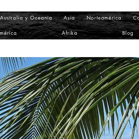
Australia y Oceanía
Asia
Norteamérica
Ca
mérica
Afrika
Blog