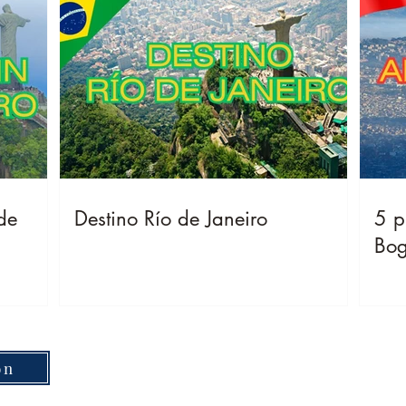
de
Destino Río de Janeiro
5 p
Bog
on