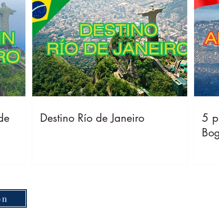
de
Destino Río de Janeiro
5 p
Bog
on