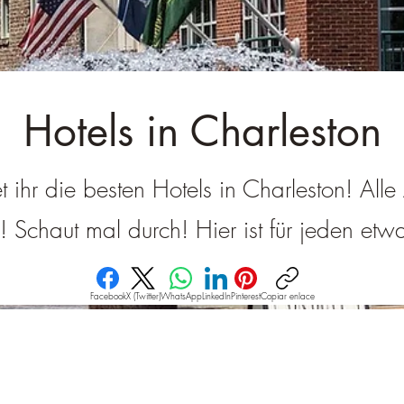
â
Hotels in Charleston
et ihr die besten Hotels in Charleston! All
g! Schaut mal durch! Hier ist für jeden et
Facebook
X (Twitter)
WhatsApp
LinkedIn
Pinterest
Copiar enlace