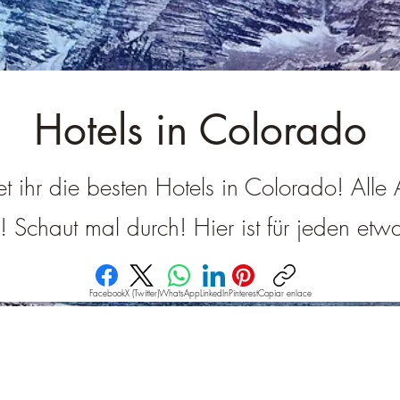
â
Hotels in Colorado
et ihr die besten Hotels in Colorado! All
g! Schaut mal durch! Hier ist für jeden et
Facebook
X (Twitter)
WhatsApp
LinkedIn
Pinterest
Copiar enlace