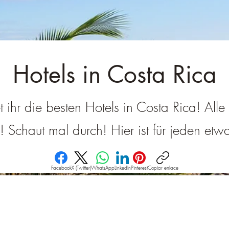
â
Hotels in Costa Rica
et ihr die besten Hotels in Costa Rica! All
g! Schaut mal durch! Hier ist für jeden et
Facebook
X (Twitter)
WhatsApp
LinkedIn
Pinterest
Copiar enlace