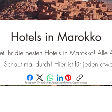
â
Hotels in Marokko
det ihr die besten Hotels in Marokko! Alle
g! Schaut mal durch! Hier ist für jeden et
Facebook
X (Twitter)
WhatsApp
LinkedIn
Pinterest
Copiar enlace