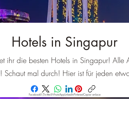
â
Hotels in Singapur
det ihr die besten Hotels in Singapur! Alle
g! Schaut mal durch! Hier ist für jeden et
Facebook
X (Twitter)
WhatsApp
LinkedIn
Pinterest
Copiar enlace