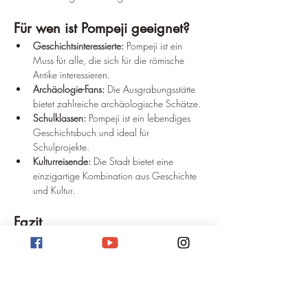
Für wen ist Pompeji geeignet?
Geschichtsinteressierte:
 Pompeji ist ein 
Muss für alle, die sich für die römische 
Antike interessieren.
Archäologie-Fans:
 Die Ausgrabungsstätte 
bietet zahlreiche archäologische Schätze.
Schulklassen:
 Pompeji ist ein lebendiges 
Geschichtsbuch und ideal für 
Schulprojekte.
Kulturreisende:
 Die Stadt bietet eine 
einzigartige Kombination aus Geschichte 
und Kultur.
Fazit
Ein Besuch in Pompeji ist eine Reise in die 
Vergangenheit. Die gut erhaltenen Ruinen 
ermöglichen es, das Leben in einer römischen 
Stadt hautnah zu erleben. Ob man sich für 
Geschichte, Archäologie oder einfach nur für 